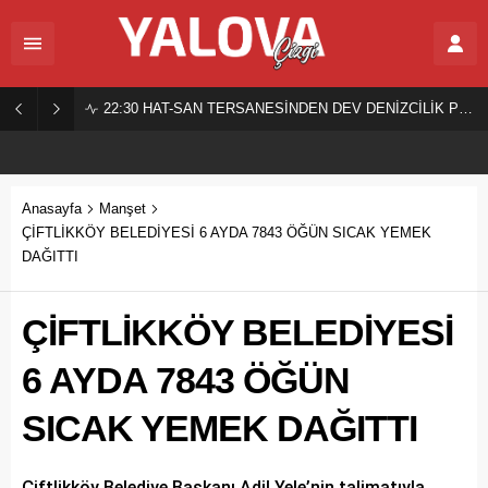
22:30
HAT-SAN TERSANESİNDEN DEV DENİZCİLİK PROJESİ!
Anasayfa
Manşet
ÇİFTLİKKÖY BELEDİYESİ 6 AYDA 7843 ÖĞÜN SICAK YEMEK
DAĞITTI
ÇİFTLİKKÖY BELEDİYESİ
6 AYDA 7843 ÖĞÜN
SICAK YEMEK DAĞITTI
Çiftlikköy Belediye Başkanı Adil Yele’nin talimatıyla