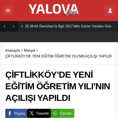
20:38
Ali Demirhan’la İlgili 2017’deki Sözler Yeniden Gündemde
Anasayfa
Manşet
ÇİFTLİKKÖY’DE YENİ EĞİTİM ÖĞRETİM YILI’NIN AÇILIŞI YAPILDI
ÇİFTLİKKÖY’DE YENİ
EĞİTİM ÖĞRETİM YILI’NIN
AÇILIŞI YAPILDI
Paylaş
Tweetle
Gönder