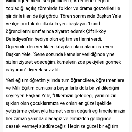
Minik öğrencilerin sergiledikleri gösterilerle beğeni
topladığı açılış töreninde folklor ve drama gösterileri ile
şiir dinletileri de ilgi gördü. Tören sonrasında Başkan Yele
ve ilçe protokolü, ilkokula yeni başlayan 1.sınıf
öğrencilerini sınıflarında ziyaret ederek Çiftlikköy
Belediyesi’nin hediye olan eğitim setlerini verdi.
Öğrencilerden verdikleri kitapları okumalarını isteyen
Başkan Yele, “Sene sonunda karneler verildiğinde yine
sizleri ziyaret edeceğim, karnelerinizde pekiyileri görmek
istiyorum” diyerek söz aldı.
Yeni eğitim öğretim yılında tüm öğrencilere, öğretmenlere
ve Milli Eğitim camiasına başarılarla dolu bir yıl dilediğini
söyleyen Başkan Yele, “Ülkemizin geleceği, yarınımızın
ışıkları olan çocuklarımıza ve onları en güzel şekilde
yetiştirme çabasıyla hizmet veren değerli eğitimcilerimizin
her zaman yanında olacağız ve elimizden geldiğince
destek vermeyi sürdüreceğiz. Hepinize güzel bir eğitim