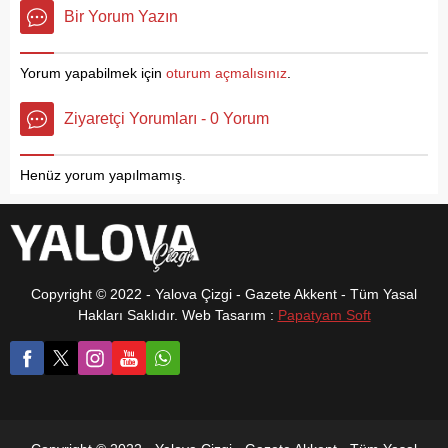
ücretlerinde yeni bir
Yurt,’ Subaşı’nı
Bir Yorum Yazın
düzenleme yapılması için
ablalarımızla,
çalışma başlatıldığı
kadınlarımızla,
açıklandı. Yalova
annelerimizle yöneteceğiz.’
Yorum yapabilmek için
oturum açmalısınız
.
Minibüsçüler Odası Başkanı
dedi. Akşam yemeği
Erhan Baş, sürece ilişkin
programı kapsamında
Ziyaretçi Yorumları - 0 Yorum
yaptığı açıklamada, özellikle
Subaşı’lı kadınlarla bir
akaryakıt başta olmak üzere
araya gelen Ak Parti Subaşı
tüm gider kalemlerinde ciddi
Belediye Başkan Adayı
Henüz yorum yapılmamış.
artış yaşandığını belirtti.
Mustafa Yurt yerel
seçimlerde yapacakları
çalışmaları aktardı. Belde
kadınları...
Copyright © 2022 - Yalova Çizgi - Gazete Akkent - Tüm Yasal
Hakları Saklıdır. Web Tasarım :
Papatyam Soft