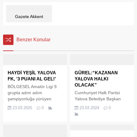
Gazete Akkent
Benzer Konular
HAYDİ YEŞİL YALOVA
GÜREL:“KAZANAN
FK, ‘3 PUANI AL GEL!’
YALOVA HALKI
OLACAK”
BÖLGESEL Amatör Ligi 9.
grupta adım adım
Cumhuriyet Halk Partisi
şampiyonluğa yürüyen
Yalova Belediye Başkan
temsilcimiz lider Yeşil Yalova
Adayı Mehmet Gürel,31
23.03.2025
0
23.03.2024
0
FK, 23 Mart Pazar günü
Mart 2024 yerel seçimlerine
saat 14:00’da Bozüyük Vitra
güçlü meclis üyesi adayları
Spor ile deplasmanda
ile birlikte hazır olduklarını
karşılaşacak. Lig bitimine
açıkladı. YALOVA halkının
son 6 maçın kaldığını, birlik
“birleşe birleşe