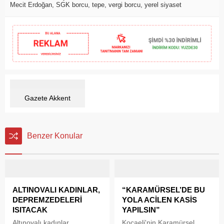
Mecit Erdoğan
,
SGK borcu
,
tepe
,
vergi borcu
,
yerel siyaset
Gazete Akkent
Benzer Konular
ALTINOVALI KADINLAR,
“KARAMÜRSEL’DE BU
DEPREMZEDELERİ
YOLA ACİLEN KASİS
ISITACAK
YAPILSIN”
Altınovalı kadınlar,
Kocaeli'nin Karamürsel