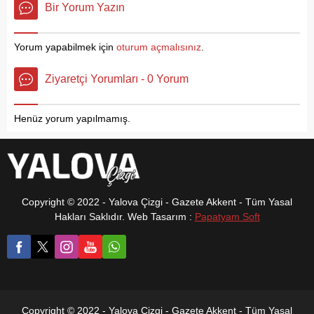
Bir Yorum Yazın
edileceği açıklandı. Ancak
verdiler. “Bizi biz yapan
Karamürsel ilçesinin bu
değerler” İlçedeki yaşlıları
listede yer almaması, ilçe
ziyaret eden Başkan Oral,
Yorum yapabilmek için
oturum açmalısınız
.
halkının büyük tepkisini
“Allah, tüm büyüklerimize
çekti.
sağlıklı ve mutlu nice uzun
Ziyaretçi Yorumları - 0 Yorum
ömür versin” diye konuştu.
Her fırsatta ilçe
büyüklerini...
Henüz yorum yapılmamış.
Copyright © 2022 - Yalova Çizgi - Gazete Akkent - Tüm Yasal
Hakları Saklıdır. Web Tasarım :
Papatyam Soft
Copyright © 2022 - Yalova Çizgi - Gazete Akkent - Tüm Yasal