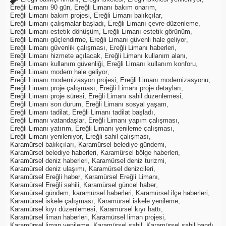
Ereğli Limanı 90 gün
,
Ereğli Limanı bakım onarım
,
Ereğli Limanı bakım projesi
,
Ereğli Limanı balıkçılar
,
Ereğli Limanı çalışmalar başladı
,
Ereğli Limanı çevre düzenleme
,
Ereğli Limanı estetik dönüşüm
,
Ereğli Limanı estetik görünüm
,
Ereğli Limanı güçlendirme
,
Ereğli Limanı güvenli hale geliyor
,
Ereğli Limanı güvenlik çalışması
,
Ereğli Limanı haberleri
,
Ereğli Limanı hizmete açılacak
,
Ereğli Limanı kullanım alanı
,
Ereğli Limanı kullanım güvenliği
,
Ereğli Limanı kullanım konforu
,
Ereğli Limanı modern hale geliyor
,
Ereğli Limanı modernizasyon projesi
,
Ereğli Limanı modernizasyonu
,
Ereğli Limanı proje çalışması
,
Ereğli Limanı proje detayları
,
Ereğli Limanı proje süresi
,
Ereğli Limanı sahil düzenlemesi
,
Ereğli Limanı son durum
,
Ereğli Limanı sosyal yaşam
,
Ereğli Limanı tadilat
,
Ereğli Limanı tadilat başladı
,
Ereğli Limanı vatandaşlar
,
Ereğli Limanı yapım çalışması
,
Ereğli Limanı yatırım
,
Ereğli Limanı yenileme çalışması
,
Ereğli Limanı yenileniyor
,
Ereğli sahil çalışması
,
Karamürsel balıkçıları
,
Karamürsel belediye gündemi
,
Karamürsel belediye haberleri
,
Karamürsel bölge haberleri
,
Karamürsel deniz haberleri
,
Karamürsel deniz turizmi
,
Karamürsel deniz ulaşımı
,
Karamürsel denizcileri
,
Karamürsel Ereğli haber
,
Karamürsel Ereğli Limanı
,
Karamürsel Ereğli sahili
,
Karamürsel güncel haber
,
Karamürsel gündem
,
karamürsel haberleri
,
Karamürsel ilçe haberleri
,
Karamürsel iskele çalışması
,
Karamürsel iskele yenileme
,
Karamürsel kıyı düzenlemesi
,
Karamürsel kıyı hattı
,
Karamürsel liman haberleri
,
Karamürsel liman projesi
,
Karamürsel liman yenileme
,
Karamürsel sahil
,
Karamürsel sahil bandı
,