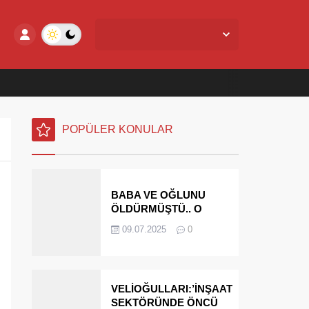
Yalova Merkez,
28
°C
Açık
POPÜLER KONULAR
BABA VE OĞLUNU
ÖLDÜRMÜŞTÜ.. O
PARAYI YASAL
09.07.2025
0
MİRASÇILARI
ÖDEYECEK
VELİOĞULLARI:’İNŞAAT
SEKTÖRÜNDE ÖNCÜ