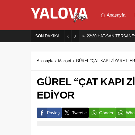
Anasayfa
SON DAKİKA
22:30
HAT-SAN TERSANES
Anasayfa
Manşet
GÜREL “ÇAT KAPI ZİYARETLE
GÜREL “ÇAT KAPI 
EDİYOR
Paylaş
Tweetle
Gönder
What