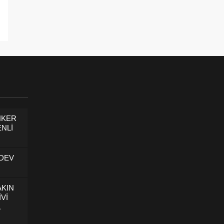
NKER
NLİ
 DEV
AKIN
İVİ
U