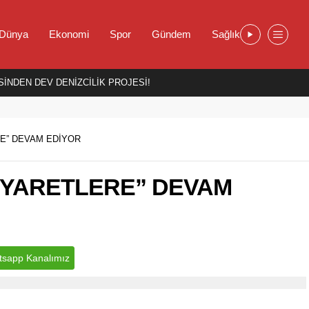
Dünya
Ekonomi
Spor
Gündem
Sağlık
İNDEN DEV DENİZCİLİK PROJESİ!
RE” DEVAM EDİYOR
ZİYARETLERE” DEVAM
sapp Kanalımız