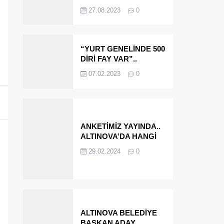
OLMAYA DEVAM
27.08.2023
0
EDECEĞİZ’
“YURT GENELİNDE 500
DİRİ FAY VAR”..
ALTINOVA VE
07.02.2023
0
ÇINARCIK..
ANKETİMİZ YAYINDA..
ALTINOVA’DA HANGİ
İSMİ BELEDİYE
29.02.2024
0
BAŞKANI OLARAK
GÖRMEK İSTERSİNİZ?
ALTINOVA BELEDİYE
BAŞKAN ADAY