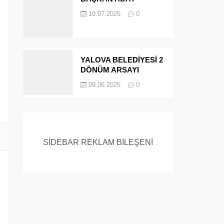
ADAYIYDI CİNAYETTEN
10.07.2025
0
MÜEBBET ALDI FİRAR
ETTİ.!
YALOVA BELEDİYESİ 2
DÖNÜM ARSAYI
SATIYOR
09.06.2025
0
SİDEBAR REKLAM BİLEŞENİ