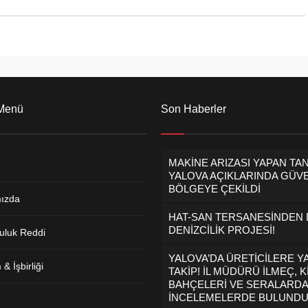
 Menü
Son Haberler
MAKİNE ARIZASI YAPAN TA
YALOVA AÇIKLARINDA GÜVE
BÖLGEYE ÇEKİLDİ
ızda
HAT-SAN TERSANESİNDEN
DENİZCİLİK PROJESİ!
uluk Reddi
YALOVA’DA ÜRETİCİLERE Y
& İşbirliği
TAKİP! İL MÜDÜRÜ İLMEÇ, K
BAHÇELERİ VE SERALARDA
İNCELEMELERDE BULUND