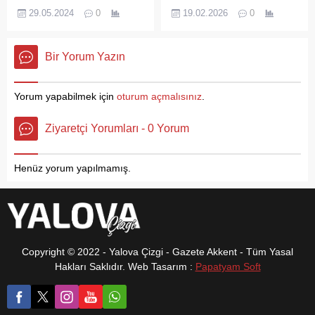
Fakültesi Dekanı ve Rektör
Yalova Esnaf ve Sanatkârlar
tarafından etkinliğe katılan
29.05.2024
0
19.02.2026
0
Yardımcısı Prof.Dr.Vefik
Odaları Birliği, Yalova oda
çocuklara farklı kitaplar
Arıca ve Başhekim
seçimleri, Himmet Bakırcı,
okunurken aynı zamanda...
Doç.Dr.Hasan Ergenç
Yalova haberleri
Bir Yorum Yazın
Yalova Eğitim ve Araştırma
Hastanesi’nde Yoğunbakım
ünitelerini ziyaret ederek,
Yorum yapabilmek için
oturum açmalısınız
.
sabah vizitine katıldılar.
Hastalar hakkında sorumlu
Ziyaretçi Yorumları - 0 Yorum
hekimlerden bilgi alan
yöneticiler tüm hastaları tek
tek kontrol ettiler.
Henüz yorum yapılmamış.
Copyright © 2022 - Yalova Çizgi - Gazete Akkent - Tüm Yasal
Hakları Saklıdır. Web Tasarım :
Papatyam Soft