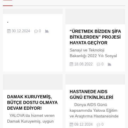
.
30.12.2024
0
“ÜRETMEK BİZDEN ŞİFA
BİTKİLERDEN” PROJESİ
HAYATA GEÇİYOR
Sanayi ve Teknoloji
Bakanlığı 2022 Yılı Sosyal
Gelişmeyi Destekleme
18.08.2022
0
Programı (SOGEP)
çerçevesinde Altınova
Belediyesi’nin “Üretmek
Bizden Şifa Bitkilerden”
projesi kabul edildi. Tören
HASTANEDE AIDS
düzenlendi Sanayi ve
DAMAK KURUYEMİŞ,
GÜNÜ ETKİNLİKLERİ
Teknoloji Bakanlığı 2022 Yılı
BÜTÇE DOSTU OLMAYA
Dünya AIDS Günü
Sosyal Gelişmeyi
DEVAM EDİYOR!
kapsamında Yalova Eğitim
Destekleme Programı
YALOVA‘da hizmet veren
ve Araştırma Hastanesinde
(SOGEP) çerçevesinde
Damak Kuruyemiş, uygun
çeşitli etkinlikler yapıldı.
Yalova’da 3 proje kabul
09.12.2024
0
fiyatlar, taze ürünler ve
“Doğru Yolu Seçin” olarak