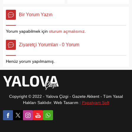
karşısına çıkıyor. Bu
İstanbul Corpus Galeri’de
sezonun dikkat çeken
sanatseverler le buluşacak.
Bir Yorum Yazın
yarışmacılarından biri ise
50’den fazla tablo yer
Karamürsel’den İlhan
alacak Edisyonlu tekstür
Karabulut oldu.
baskı çalışmalarının yanı
Yorum yapabilmek için
oturum açmalısınız
.
sıra tekstür baskı üzerine
karışık teknik eserlerden
Ziyaretçi Yorumları - 0 Yorum
oluşan 50’den fazla
resimden oluşan Bir
Metropol’ün Anatomisi”
Henüz yorum yapılmamış.
isimli sergi, Mehmet Demir...
Copyright © 2022 - Yalova Çizgi - Gazete Akkent - Tüm Yasal
Hakları Saklıdır. Web Tasarım :
Papatyam Soft