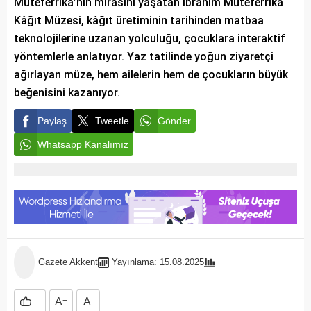
Müteferrika’nın mirasını yaşatan İbrahim Müteferrika
Kâğıt Müzesi, kâğıt üretiminin tarihinden matbaa
teknolojilerine uzanan yolculuğu, çocuklara interaktif
yöntemlerle anlatıyor. Yaz tatilinde yoğun ziyaretçi
ağırlayan müze, hem ailelerin hem de çocukların büyük
beğenisini kazanıyor.
Paylaş
Tweetle
Gönder
Whatsapp Kanalımız
Gazete Akkent
Yayınlama: 15.08.2025
A
+
A
-