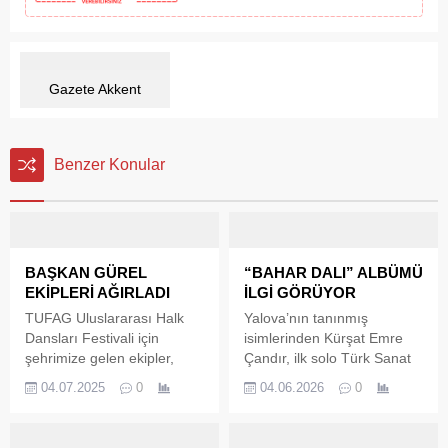
Gazete Akkent
Benzer Konular
BAŞKAN GÜREL
“BAHAR DALI” ALBÜMÜ
EKİPLERİ AĞIRLADI
İLGİ GÖRÜYOR
TUFAG Uluslararası Halk
Yalova’nın tanınmış
Dansları Festivali için
isimlerinden Kürşat Emre
şehrimize gelen ekipler,
Çandır, ilk solo Türk Sanat
Yalova Belediye Başkanı
Müziği albümü “Bahar Dalı”
04.07.2025
0
04.06.2026
0
Mehmet Gürel’i makamında
ile müzikseverlerin karşısına
ziyaret etti.
çıkmaya devam ediyor.
Albümde yer alan “Fikrimin