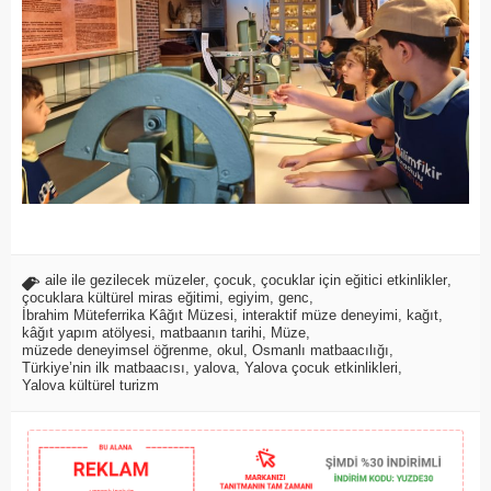
aile ile gezilecek müzeler
,
çocuk
,
çocuklar için eğitici etkinlikler
,
çocuklara kültürel miras eğitimi
,
egiyim
,
genc
,
İbrahim Müteferrika Kâğıt Müzesi
,
interaktif müze deneyimi
,
kağıt
,
kâğıt yapım atölyesi
,
matbaanın tarihi
,
Müze
,
müzede deneyimsel öğrenme
,
okul
,
Osmanlı matbaacılığı
,
Türkiye’nin ilk matbaacısı
,
yalova
,
Yalova çocuk etkinlikleri
,
Yalova kültürel turizm