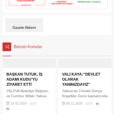
Gazete Akkent
Benzer Konular
BAŞKAN TUTUK, İŞ
VALİ KAYA:“DEVLET
ADAMI KUDU’YU
OLARAK
ZİYARET ETTİ
YANINIZDAYIZ”
YALOVA Belediye Başkanı
Yalova’da 3 Aralık Dünya
ve Cumhur İttifakı Yalova
Engelliler Günü kapsamında
Belediye Başkan Adayı
düzenlenen etkinlikler hız
24.02.2024
0
06.12.2025
0
Mustafa Tutuk, Kudu
kesmeden sürüyor. Kentte
Kafe’de iş adamı Kani
farkındalık oluşturmayı