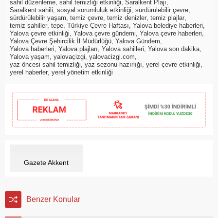
sahil düzenleme
,
sahil temizliği etkinliği
,
Saralkent Plajı
,
Saralkent sahili
,
sosyal sorumluluk etkinliği
,
sürdürülebilir çevre
,
sürdürülebilir yaşam
,
temiz çevre
,
temiz denizler
,
temiz plajlar
,
temiz sahiller
,
tepe
,
Türkiye Çevre Haftası
,
Yalova belediye haberleri
,
Yalova çevre etkinliği
,
Yalova çevre gündemi
,
Yalova çevre haberleri
,
Yalova Çevre Şehircilik İl Müdürlüğü
,
Yalova Gündem
,
Yalova haberleri
,
Yalova plajları
,
Yalova sahilleri
,
Yalova son dakika
,
Yalova yaşam
,
yalovaçizgi
,
yalovacizgi.com
,
yaz öncesi sahil temizliği
,
yaz sezonu hazırlığı
,
yerel çevre etkinliği
,
yerel haberler
,
yerel yönetim etkinliği
Gazete Akkent
Benzer Konular