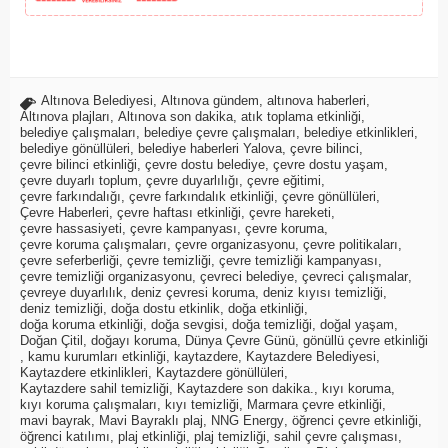
Altınova Belediyesi
,
Altınova gündem
,
altınova haberleri
,
Altınova plajları
,
Altınova son dakika
,
atık toplama etkinliği
,
belediye çalışmaları
,
belediye çevre çalışmaları
,
belediye etkinlikleri
,
belediye gönüllüleri
,
belediye haberleri Yalova
,
çevre bilinci
,
çevre bilinci etkinliği
,
çevre dostu belediye
,
çevre dostu yaşam
,
çevre duyarlı toplum
,
çevre duyarlılığı
,
çevre eğitimi
,
çevre farkındalığı
,
çevre farkındalık etkinliği
,
çevre gönüllüleri
,
Çevre Haberleri
,
çevre haftası etkinliği
,
çevre hareketi
,
çevre hassasiyeti
,
çevre kampanyası
,
çevre koruma
,
çevre koruma çalışmaları
,
çevre organizasyonu
,
çevre politikaları
,
çevre seferberliği
,
çevre temizliği
,
çevre temizliği kampanyası
,
çevre temizliği organizasyonu
,
çevreci belediye
,
çevreci çalışmalar
,
çevreye duyarlılık
,
deniz çevresi koruma
,
deniz kıyısı temizliği
,
deniz temizliği
,
doğa dostu etkinlik
,
doğa etkinliği
,
doğa koruma etkinliği
,
doğa sevgisi
,
doğa temizliği
,
doğal yaşam
,
Doğan Çitil
,
doğayı koruma
,
Dünya Çevre Günü
,
gönüllü çevre etkinliği
,
kamu kurumları etkinliği
,
kaytazdere
,
Kaytazdere Belediyesi
,
Kaytazdere etkinlikleri
,
Kaytazdere gönüllüleri
,
Kaytazdere sahil temizliği
,
Kaytazdere son dakika.
,
kıyı koruma
,
kıyı koruma çalışmaları
,
kıyı temizliği
,
Marmara çevre etkinliği
,
mavi bayrak
,
Mavi Bayraklı plaj
,
NNG Energy
,
öğrenci çevre etkinliği
,
öğrenci katılımı
,
plaj etkinliği
,
plaj temizliği
,
sahil çevre çalışması
,