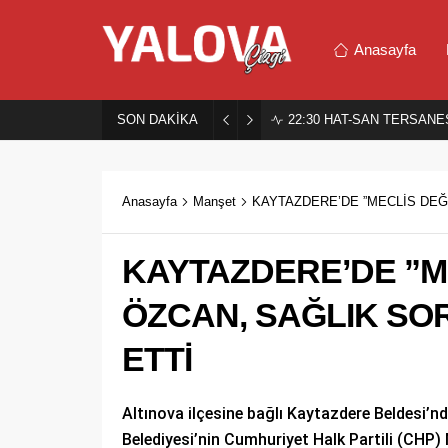
Anasayfa
SON DAKİKA
22:30
HAT-SAN TERSANES
Anasayfa
Manşet
KAYTAZDERE’DE ”MECLİS DEĞİŞ
KAYTAZDERE’DE ”MEC
ÖZCAN, SAĞLIK SOR
ETTİ
Altınova ilçesine bağlı Kaytazdere Beldesi’n
Belediyesi’nin Cumhuriyet Halk Partili (CHP)