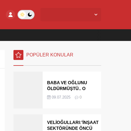
Yalova Merkez,
27
°C
Açık
POPÜLER KONULAR
BABA VE OĞLUNU
ÖLDÜRMÜŞTÜ.. O
PARAYI YASAL
09.07.2025
0
MİRASÇILARI
ÖDEYECEK
VELİOĞULLARI:’İNŞAAT
SEKTÖRÜNDE ÖNCÜ