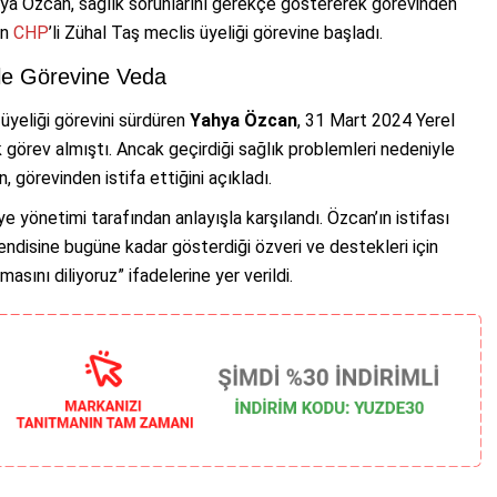
hya Özcan, sağlık sorunlarını gerekçe göstererek görevinden
an
CHP
’li Zühal Taş meclis üyeliği görevine başladı.
le Görevine Veda
üyeliği görevini sürdüren
Yahya Özcan
, 31 Mart 2024 Yerel
 görev almıştı. Ancak geçirdiği sağlık problemleri nedeniyle
 görevinden istifa ettiğini açıkladı.
iye yönetimi tarafından anlayışla karşılandı. Özcan’ın istifası
ndisine bugüne kadar gösterdiği özveri ve destekleri için
sını diliyoruz” ifadelerine yer verildi.