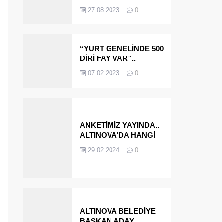
OLMAYA DEVAM
27.08.2023
0
EDECEĞİZ’
“YURT GENELİNDE 500
DİRİ FAY VAR”..
ALTINOVA VE
07.02.2023
0
ÇINARCIK..
ANKETİMİZ YAYINDA..
ALTINOVA’DA HANGİ
İSMİ BELEDİYE
29.02.2024
0
BAŞKANI OLARAK
GÖRMEK İSTERSİNİZ?
ALTINOVA BELEDİYE
BAŞKAN ADAY