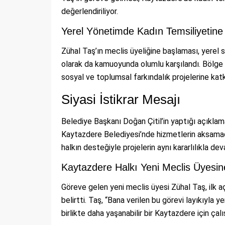
değerlendiriliyor.
Yerel Yönetimde Kadın Temsiliyetine
Zühal Taş’ın meclis üyeliğine başlaması, yerel 
olarak da kamuoyunda olumlu karşılandı. Bölge h
sosyal ve toplumsal farkındalık projelerine katk
Siyasi İstikrar Mesajı
Belediye Başkanı Doğan Çitil’in yaptığı açıkla
Kaytazdere Belediyesi’nde hizmetlerin aksamada
halkın desteğiyle projelerin aynı kararlılıkla de
Kaytazdere Halkı Yeni Meclis Üyesin
Göreve gelen yeni meclis üyesi Zühal Taş, ilk a
belirtti. Taş, “Bana verilen bu görevi layıkıyla
birlikte daha yaşanabilir bir Kaytazdere için çal