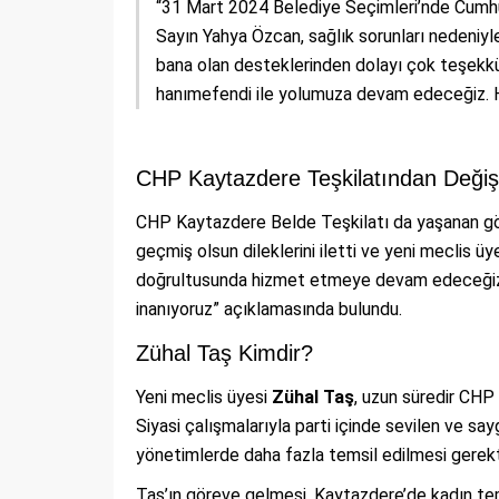
“31 Mart 2024 Belediye Seçimleri’nde Cumhu
Sayın Yahya Özcan, sağlık sorunları nedeniyl
bana olan desteklerinden dolayı çok teşekk
hanımefendi ile yolumuza devam edeceğiz. Hay
CHP Kaytazdere Teşkilatından Deği
CHP Kaytazdere Belde Teşkilatı da yaşanan göre
geçmiş olsun dileklerini iletti ve yeni meclis üyes
doğrultusunda hizmet etmeye devam edeceğiz. 
inanıyoruz” açıklamasında bulundu.
Zühal Taş Kimdir?
Yeni meclis üyesi
Zühal Taş
, uzun süredir CHP 
Siyasi çalışmalarıyla parti içinde sevilen ve sayg
yönetimlerde daha fazla temsil edilmesi gerekti
Taş’ın göreve gelmesi, Kaytazdere’de kadın tem