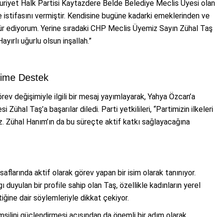
riyet Halk Partisi Kaytazdere Belde Belediye Meclis Üyesi olan
e istifasını vermiştir. Kendisine bugüne kadarki emeklerinden ve
ür ediyorum. Yerine sıradaki CHP Meclis Üyemiz Sayın Zühal Taş
ırlı uğurlu olsun inşallah.”
şime Destek
v değişimiyle ilgili bir mesaj yayımlayarak, Yahya Özcan’a
i Zühal Taş’a başarılar diledi. Parti yetkilileri, “Partimizin ilkeleri
Zühal Hanım’ın da bu süreçte aktif katkı sağlayacağına
saflarında aktif olarak görev yapan bir isim olarak tanınıyor.
ı duyulan bir profile sahip olan Taş, özellikle kadınların yerel
ğine dair söylemleriyle dikkat çekiyor.
silini güçlendirmesi açısından da önemli bir adım olarak