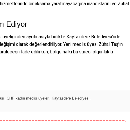
e hizmetlerinde bir aksama yaratmayacağına inandıklarını ve Zühal
m Ediyor
s üyeliğinden ayrılmasıyla birlikte Kaytazdere Belediyesi’nde
ğişimi olarak değerlendiriliyor. Yeni meclis üyesi Zühal Taş’ın
dürüleceği ifade edilirken, bölge halkı bu süreci olgunlukla
ası
,
CHP kadın meclis üyeleri
,
Kaytazdere Belediyesi
,