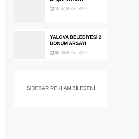
ADAYIYDI CİNAYETTEN
10.07.2025
0
MÜEBBET ALDI FİRAR
ETTİ.!
YALOVA BELEDİYESİ 2
DÖNÜM ARSAYI
SATIYOR
09.06.2025
0
SİDEBAR REKLAM BİLEŞENİ