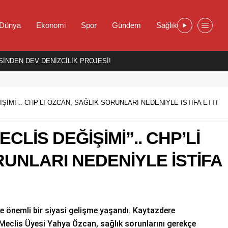
Dünya
Ekonomi
Spor
Gündem
Sağlık
İNDEN DEV DENİZCİLİK PROJESİ!
İMİ”.. CHP’Lİ ÖZCAN, SAĞLIK SORUNLARI NEDENİYLE İSTİFA ETTİ
LİS DEĞİŞİMİ”.. CHP’Lİ
UNLARI NEDENİYLE İSTİFA
de önemli bir siyasi gelişme yaşandı. Kaytazdere
 Meclis Üyesi Yahya Özcan, sağlık sorunlarını gerekçe