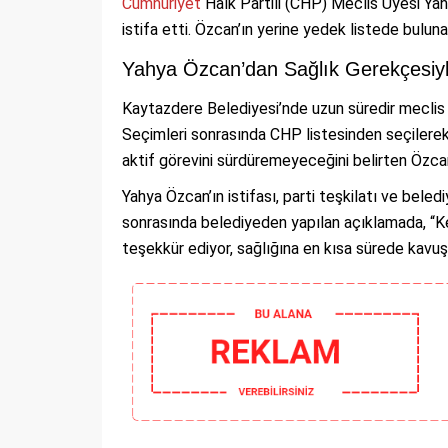
Cumhuriyet
Halk Partili (CHP) Meclis Üyesi Ya
istifa etti. Özcan’ın yerine yedek listede bulun
Yahya Özcan’dan Sağlık Gerekçesiy
Kaytazdere Belediyesi’nde uzun süredir meclis 
Seçimleri sonrasında CHP listesinden seçilerek
aktif görevini sürdüremeyeceğini belirten Özcan,
Yahya Özcan’ın istifası, parti teşkilatı ve beled
sonrasında belediyeden yapılan açıklamada, “Ke
teşekkür ediyor, sağlığına en kısa sürede kavuşma