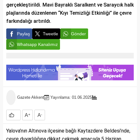
gerçekleştirildi. Mavi Bayraklı Saralkent ve Saraycık halk
plajlarında düzenlenen “Kıyı Temizliği Etkinliği” ile çevre
farkındalığı artırıldı.
Paylaş
Tweetle
Gönder
Whatsapp Kanalımız
Gazete Akkent
Yayınlama: 01.06.2025
A
+
A
-
Yalova’nın Altınova ilçesine bağlı Kaytazdere Beldesi’nde,
çevre duyarlılığına dikkat çekmek amacıyla 5 Haziran