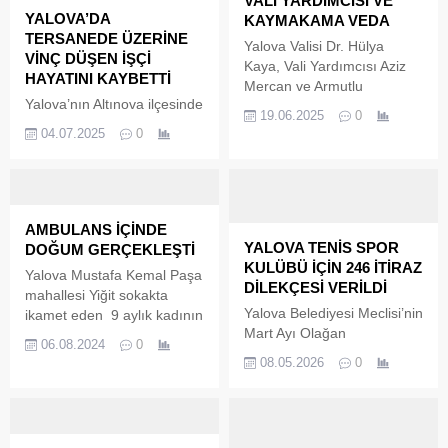
VALİ YARDIMCISI VE
YALOVA’DA
KAYMAKAMA VEDA
TERSANEDE ÜZERİNE
Yalova Valisi Dr. Hülya
VİNÇ DÜŞEN İŞÇİ
Kaya, Vali Yardımcısı Aziz
HAYATINI KAYBETTİ
Mercan ve Armutlu
Yalova’nın Altınova ilçesinde
Kaymakamı Yusuf Melikşah
19.06.2025
0
tersanede üzerine vinç
Aydın’ı, Yalova'dan
04.07.2025
0
düşen işçi, hayatını kaybetti.
uğurladı. Vali Kaya yaptığı
açıklamada " "Birlikte görev
yapmaktan onur ve mutluluk
duyduğum Vali Yardımcımız
Sayın Aziz Mercan ve
AMBULANS İÇİNDE
Armutlu Kaymakamımız
YALOVA TENİS SPOR
DOĞUM GERÇEKLEŞTİ
Sayın Yusuf Melikşah
KULÜBÜ İÇİN 246 İTİRAZ
Yalova Mustafa Kemal Paşa
Aydın’ı, kıymetli aileleriyle
DİLEKÇESİ VERİLDİ
mahallesi Yiğit sokakta
birlikte yeni görev yerlerine
Yalova Belediyesi Meclisi’nin
ikamet eden 9 aylık kadının
uğurladık" dedi.
Mart Ayı Olağan
doğum sancıları başlaması
06.08.2024
0
Toplantısı’nda alınan imar
üzerine çağrılan ambulansla
08.05.2026
0
planı değişikliği kararı, kent
hastaneye götürmek isteyen
gündemindeki sıcaklığını
ambulans görevlileri,
koruyor. Adnan Menderes
doğumun başlaması
Mahallesi Şehit Yaşar Kuş
üzerine doğumu ambulans