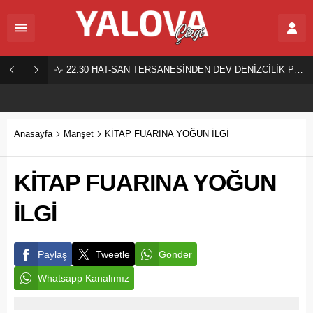
22:30
HAT-SAN TERSANESİNDEN DEV DENİZCİLİK PROJESİ!
Anasayfa
Manşet
KİTAP FUARINA YOĞUN İLGİ
KİTAP FUARINA YOĞUN
İLGİ
Paylaş
Tweetle
Gönder
Whatsapp Kanalımız