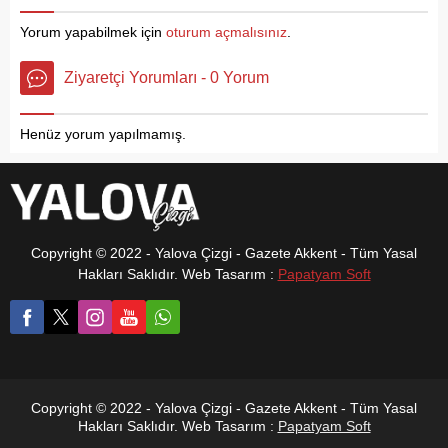
güçlü bir şekilde çıkılacağını
Spor Kulübü Başkanı Yalçın
belirten Ak Parti Yalova İl
Oruç, birbirinden önemli
Yorum yapabilmek için
oturum açmalısınız
.
Başkanı Umut Güçlü,’
açıklamalarda bulundu.
Öncelikle tüm
‘TARAFTARLARIMIZI
Ziyaretçi Yorumları - 0 Yorum
vatandaşlarımızın Ramazan
STADA DAVsET EDİYORUZ’
Bayramını en içten
Sezon başında Süper
dileklerimle kutluyorum.
Amatör Liginin şampiyonu
Henüz yorum yapılmamış.
Bugün Milletvekillerimiz
olacaklarına inandıklarını,...
Ahmet Büyükgümüş, Meliha
Akyol ve Milletvekili
Adayımız...
Copyright © 2022 - Yalova Çizgi - Gazete Akkent - Tüm Yasal
Hakları Saklıdır. Web Tasarım :
Papatyam Soft
Copyright © 2022 - Yalova Çizgi - Gazete Akkent - Tüm Yasal
Hakları Saklıdır. Web Tasarım :
Papatyam Soft