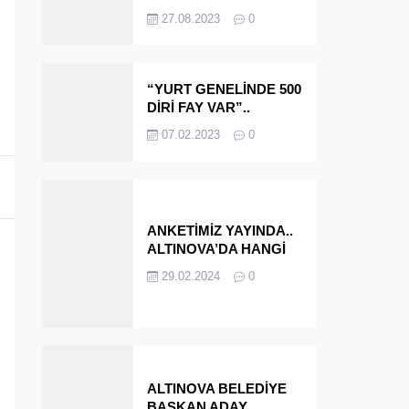
OLMAYA DEVAM
27.08.2023
0
EDECEĞİZ’
“YURT GENELİNDE 500
DİRİ FAY VAR”..
ALTINOVA VE
07.02.2023
0
ÇINARCIK..
ANKETİMİZ YAYINDA..
ALTINOVA’DA HANGİ
İSMİ BELEDİYE
29.02.2024
0
BAŞKANI OLARAK
GÖRMEK İSTERSİNİZ?
ALTINOVA BELEDİYE
BAŞKAN ADAY