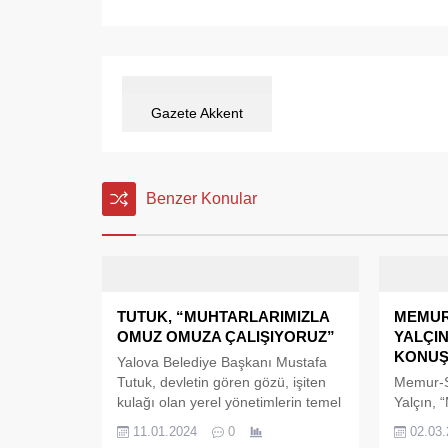
Gazete Akkent
Benzer Konular
TUTUK, “MUHTARLARIMIZLA
MEMUR
OMUZ OMUZA ÇALIŞIYORUZ”
YALÇIN
KONUŞ
Yalova Belediye Başkanı Mustafa
Tutuk, devletin gören gözü, işiten
Memur-S
kulağı olan yerel yönetimlerin temel
Yalçın, 
taşı muhtarlarla bir araya geldi.
demişler
11.01.2024
0
02.03
Yalova Muhtarlar Derneği Başkanı
kış yaşa