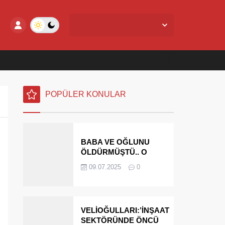
Yalova Merkez,
24
°C
Az Bulutlu
POPÜLER KONULAR
BABA VE OĞLUNU
ÖLDÜRMÜŞTÜ.. O
PARAYI YASAL
09.07.2025
0
MİRASÇILARI
ÖDEYECEK
VELİOĞULLARI:’İNŞAAT
SEKTÖRÜNDE ÖNCÜ