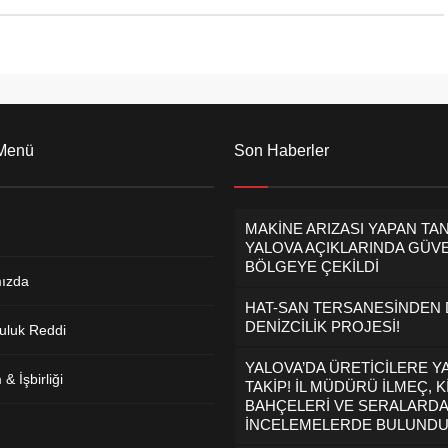
 Menü
Son Haberler
MAKİNE ARIZASI YAPAN TA
YALOVA AÇIKLARINDA GÜVE
BÖLGEYE ÇEKİLDİ
ızda
HAT-SAN TERSANESİNDEN
DENİZCİLİK PROJESİ!
uluk Reddi
YALOVA’DA ÜRETİCİLERE Y
& İşbirliği
TAKİP! İL MÜDÜRÜ İLMEÇ, K
BAHÇELERİ VE SERALARDA
İNCELEMELERDE BULUND