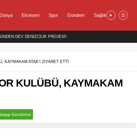
Dünya
Ekonomi
Spor
Gündem
Sağlık
İNDEN DEV DENİZCİLİK PROJESİ!
, KAYMAKAM ATAK’I ZİYARET ETTİ
POR KULÜBÜ, KAYMAKAM
sapp Kanalımız