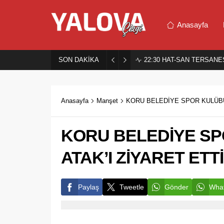
Anasayfa
SON DAKİKA
22:30
HAT-SAN TERSANES
Anasayfa
Manşet
KORU BELEDİYE SPOR KULÜBÜ
KORU BELEDİYE S
ATAK’I ZİYARET ETTİ
Paylaş
Tweetle
Gönder
What