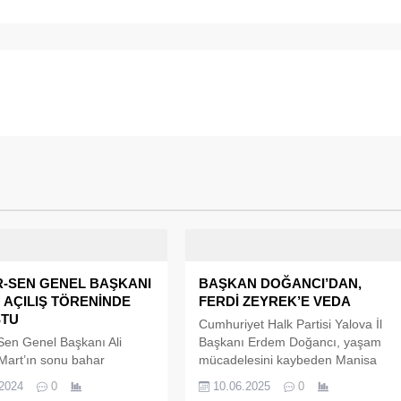
-SEN GENEL BAŞKANI
BAŞKAN DOĞANCI’DAN,
 AÇILIŞ TÖRENİNDE
FERDİ ZEYREK’E VEDA
TU
Cumhuriyet Halk Partisi Yalova İl
en Genel Başkanı Ali
Başkanı Erdem Doğancı, yaşam
“Mart’ın sonu bahar
mücadelesini kaybeden Manisa
di, Mart’ın sonunda kara
Büyükşehir Belediye Başkanı Ferdi
.2024
0
10.06.2025
0
ttılar bize. Bu açıdan bu
Zeyrek için veda mesajı paylaştı.