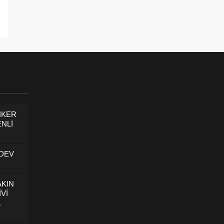
NKER
NLİ
 DEV
AKIN
İVİ
U