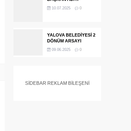
ADAYIYDI CİNAYETTEN
10.07.2025
0
MÜEBBET ALDI FİRAR
ETTİ.!
YALOVA BELEDİYESİ 2
DÖNÜM ARSAYI
SATIYOR
09.06.2025
0
SİDEBAR REKLAM BİLEŞENİ