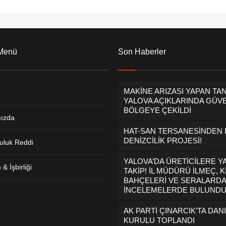
 Menü
Son Haberler
MAKİNE ARIZASI YAPAN TA
YALOVA AÇIKLARINDA GÜVE
BÖLGEYE ÇEKİLDİ
ızda
HAT-SAN TERSANESİNDEN
DENİZCİLİK PROJESİ!
uluk Reddi
YALOVA’DA ÜRETİCİLERE Y
& İşbirliği
TAKİP! İL MÜDÜRÜ İLMEÇ, K
BAHÇELERİ VE SERALARDA
İNCELEMELERDE BULUND
AK PARTİ ÇINARCIK’TA DAN
KURULU TOPLANDI