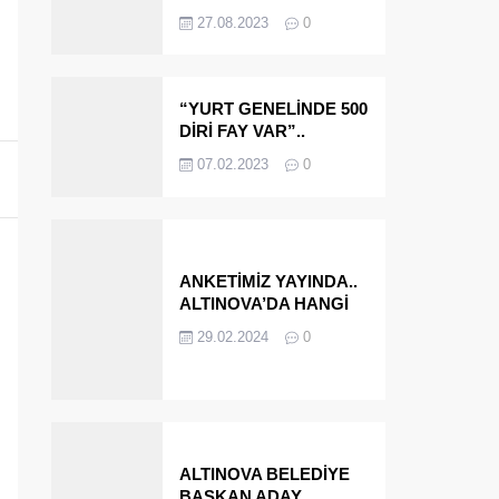
OLMAYA DEVAM
27.08.2023
0
EDECEĞİZ’
“YURT GENELİNDE 500
DİRİ FAY VAR”..
ALTINOVA VE
07.02.2023
0
ÇINARCIK..
ANKETİMİZ YAYINDA..
ALTINOVA’DA HANGİ
İSMİ BELEDİYE
29.02.2024
0
BAŞKANI OLARAK
GÖRMEK İSTERSİNİZ?
ALTINOVA BELEDİYE
BAŞKAN ADAY