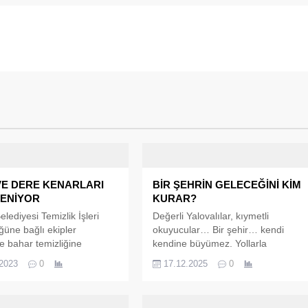
VE DERE KENARLARI
BİR ŞEHRİN GELECEĞİNİ KİM
LENİYOR
KURAR?
lediyesi Temizlik İşleri
Değerli Yalovalılar, kıymetli
üne bağlı ekipler
okuyucular… Bir şehir… kendi
e bahar temizliğine
kendine büyümez. Yollarla
Yapılan dere temizliklerinin
büyümez, binalarla büyümez,
.2023
0
17.12.2025
0
dere kenarlarında oluşan
tabelalarla hiç büyümez.
araç trafiğini tehlikeye
şekilde uzayan ve görüntü