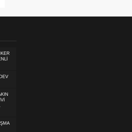
NKER
NLİ
 DEV
AKIN
İVİ
U
IŞMA