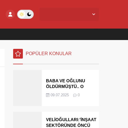
Yalova Merkez,
28
°C
Açık
POPÜLER KONULAR
BABA VE OĞLUNU
ÖLDÜRMÜŞTÜ.. O
PARAYI YASAL
09.07.2025
0
MİRASÇILARI
ÖDEYECEK
VELİOĞULLARI:’İNŞAAT
SEKTÖRÜNDE ÖNCÜ