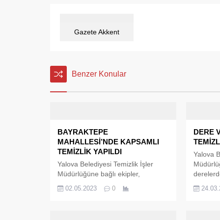
Gazete Akkent
Benzer Konular
BAYRAKTEPE
DERE 
MAHALLESİ’NDE KAPSAMLI
TEMİZ
TEMİZLİK YAPILDI
Yalova Be
Yalova Belediyesi Temizlik İşler
Müdürlüğ
Müdürlüğüne bağlı ekipler,
derelerd
Bayraktepe Mahallesi’nde kapsamlı
başladı. 
02.05.2023
0
24.03
temizlik çalışması gerçekleştirdi.
yanında 
Daha temiz, daha güzel bir Yalova
yaya ile 
için şehrin dört bir yanında
sokacak 