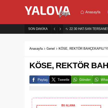
Anasayfa
SON DAKİKA
22:30
HAT-SAN TERSANES
Anasayfa
Genel
KÖSE, REKTÖR BAHÇEKAPILI’YI
KÖSE, REKTÖR BAHÇ
Paylaş
Tweetle
Gönder
What