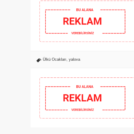
Ülkü Ocakları
,
yalova