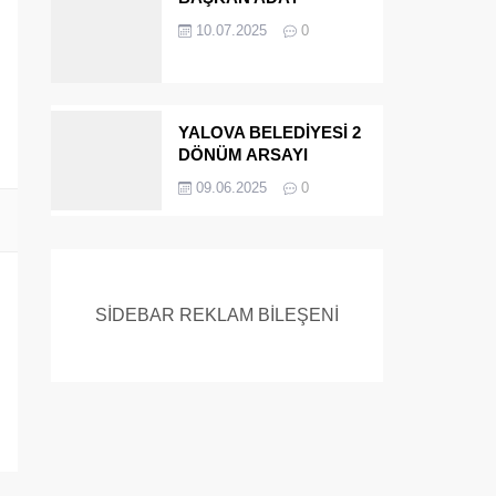
ADAYIYDI CİNAYETTEN
10.07.2025
0
MÜEBBET ALDI FİRAR
ETTİ.!
YALOVA BELEDİYESİ 2
DÖNÜM ARSAYI
SATIYOR
09.06.2025
0
SİDEBAR REKLAM BİLEŞENİ