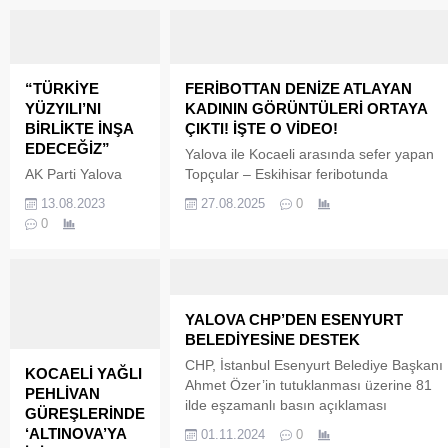
“TÜRKİYE
FERİBOTTAN DENİZE ATLAYAN
YÜZYILI’NI
KADININ GÖRÜNTÜLERİ ORTAYA
BİRLİKTE İNŞA
ÇIKTI! İŞTE O VİDEO!
EDECEĞİZ”
Yalova ile Kocaeli arasında sefer yapan
AK Parti Yalova
Topçular – Eskihisar feribotunda
Teşkilatı, Altınova
geçtiğimiz hafta yaşanan olay, hem
13.08.2023
27.08.2025
0
ilçesindeki köyleri
yolcuları hem de kamuoyunu derinden
0
ziyaret ederek,
sarstı. S.K. (35) isimli bir kadın, feribot
vatandaşlarla bir
seferi sırasında yolcuların şaşkın
araya geldi.
bakışları arasında kendini denize bıraktı.
Ziyaretlerde birlik
Olay anına ait görüntüler bugün sosyal
ve beraberlik
medyada yayılınca gündem adeta
YALOVA CHP’DEN ESENYURT
mesajları veren AK
sarsıldı.
BELEDİYESİNE DESTEK
Parti Yalova İl
CHP, İstanbul Esenyurt Belediye Başkanı
KOCAELİ YAĞLI
Başkanı Umut
Ahmet Özer’in tutuklanması üzerine 81
PEHLİVAN
Güçlü, AK Parti
ilde eşzamanlı basın açıklaması
GÜREŞLERİNDE
Yalova Milletvekili
gerçekleştirdi. CHP Yalova İl Başkanı İ.
‘ALTINOVA’YA
Meliha Akyol, “Her
01.11.2024
0
Erdem Doğancı, ‘’Bu baskıya karşı