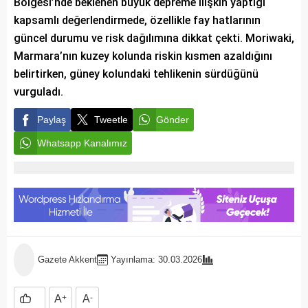
Bölgesi’nde beklenen büyük depreme ilişkin yaptığı
kapsamlı değerlendirmede, özellikle fay hatlarının
güncel durumu ve risk dağılımına dikkat çekti. Moriwaki,
Marmara’nın kuzey kolunda riskin kısmen azaldığını
belirtirken, güney kolundaki tehlikenin sürdüğünü
vurguladı.
Paylaş
Tweetle
Gönder
Whatsapp Kanalımız
Gazete Akkent
Yayınlama: 30.03.2026
A
+
A
-