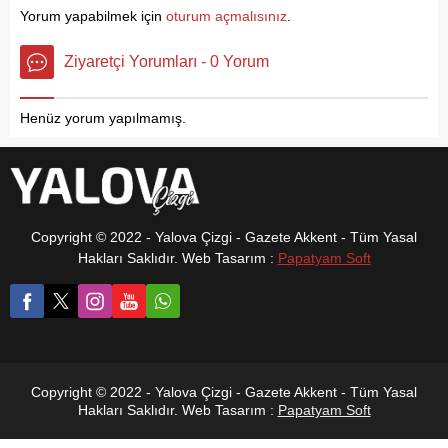
Spor Kulübü Yağlı
üzerinden
Yorum yapabilmek için
oturum açmalısınız
.
Güreş
gerçekleştirdikleri
Antrenörünü Kaan
online abiye
Ziyaretçi Yorumları - 0 Yorum
Kaya, ilçede daha
kıyafet ve şal
fazla güreşçilerin
satışı ile kısa
yetiştirileceğini
sürede büyük bir
Henüz yorum yapılmamış.
söyleyerek,’’
başarıya imza attı.
Altınova...
Tesettür ve
modern giyim
alanında
sundukları geniş
ürün yelpazesiyle
Copyright © 2022 - Yalova Çizgi - Gazete Akkent - Tüm Yasal
dikkat çeken
Hakları Saklıdır. Web Tasarım :
Papatyam Soft
Kocatepe ve
Kahveci, tüm
Türkiye’ye
ulaşarak yerel bir
girişimi ulusal
boyuta taşıdılar.
Copyright © 2022 - Yalova Çizgi - Gazete Akkent - Tüm Yasal
Hakları Saklıdır. Web Tasarım :
Papatyam Soft