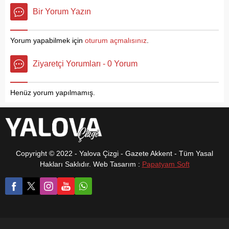
araç filosuyla güçlendirdiği
ziyaretleri gerçekleştirerek
Bir Yorum Yazın
Fen İşleri Müdürlüğü Ek
vatandaşlarla bir araya
Hizmet Binası’nın açılışını
geldi. Yüzyılın seçiminde
gerçekleştirdi. Törende
geri sayımın başladığını
Yorum yapabilmek için
oturum açmalısınız
.
konuşan Altınova Belediye
ifade eden Altınova Belediye
Başkanı Dr. Metin Oral,
Başkanı Dr. Metin Oral,
Ziyaretçi Yorumları - 0 Yorum
“Hizmet kalitemizi en üst
“Ülkemiz için milletimiz için,
seviyeye çıkarmak için yeni
mazlum halklar için çok...
araç filomuz ve çalışma
Henüz yorum yapılmamış.
arkadaşlarımızla
güçlendirdiğimiz yeni...
Copyright © 2022 - Yalova Çizgi - Gazete Akkent - Tüm Yasal
Hakları Saklıdır. Web Tasarım :
Papatyam Soft