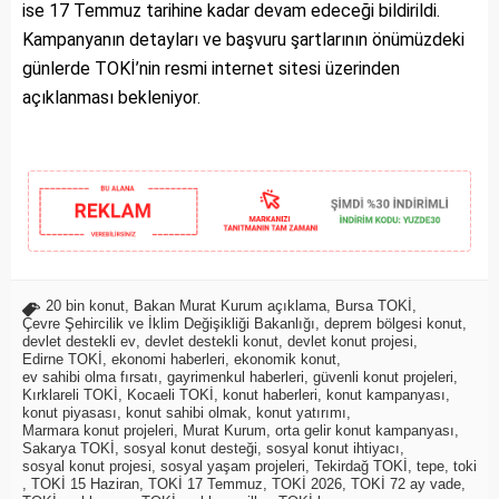
ise 17 Temmuz tarihine kadar devam edeceği bildirildi.
Kampanyanın detayları ve başvuru şartlarının önümüzdeki
günlerde TOKİ’nin resmi internet sitesi üzerinden
açıklanması bekleniyor.
20 bin konut
,
Bakan Murat Kurum açıklama
,
Bursa TOKİ
,
Çevre Şehircilik ve İklim Değişikliği Bakanlığı
,
deprem bölgesi konut
,
devlet destekli ev
,
devlet destekli konut
,
devlet konut projesi
,
Edirne TOKİ
,
ekonomi haberleri
,
ekonomik konut
,
ev sahibi olma fırsatı
,
gayrimenkul haberleri
,
güvenli konut projeleri
,
Kırklareli TOKİ
,
Kocaeli TOKİ
,
konut haberleri
,
konut kampanyası
,
konut piyasası
,
konut sahibi olmak
,
konut yatırımı
,
Marmara konut projeleri
,
Murat Kurum
,
orta gelir konut kampanyası
,
Sakarya TOKİ
,
sosyal konut desteği
,
sosyal konut ihtiyacı
,
sosyal konut projesi
,
sosyal yaşam projeleri
,
Tekirdağ TOKİ
,
tepe
,
toki
,
TOKİ 15 Haziran
,
TOKİ 17 Temmuz
,
TOKİ 2026
,
TOKİ 72 ay vade
,