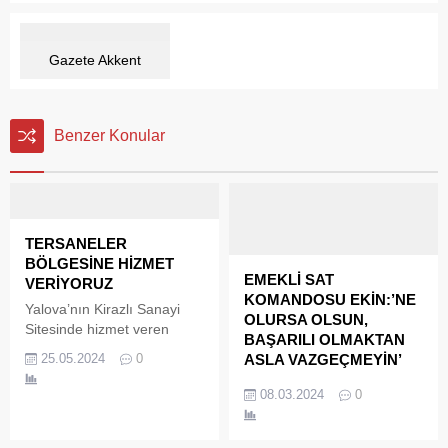
Gazete Akkent
Benzer Konular
TERSANELER
BÖLGESİNE HİZMET
EMEKLİ SAT
VERİYORUZ
KOMANDOSU EKİN:’NE
Yalova’nın Kirazlı Sanayi
OLURSA OLSUN,
Sitesinde hizmet veren
BAŞARILI OLMAKTAN
Metal Çelik Ferforje firma
25.05.2024
0
ASLA VAZGEÇMEYİN’
sahibi Deniz Ören
Emekli SAT Komandosu
tersaneler bölgesinde de
08.03.2024
0
Namık Ekin, Yalova
hizmet verdiklerini belirtti.
Üniversitesi Su Sporları
Çelik çatı, panel kaplama,
Kulübünün davetlisi olarak