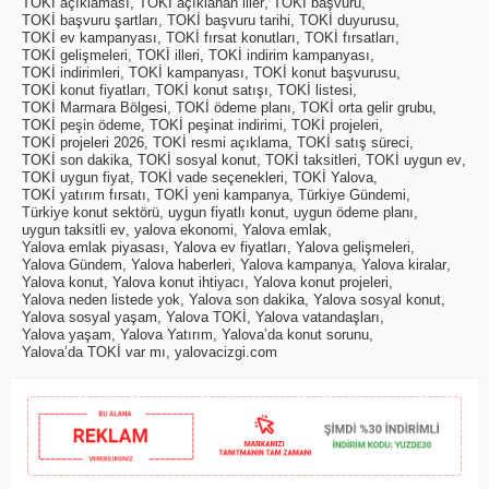
TOKİ açıklaması
,
TOKİ açıklanan iller
,
TOKİ başvuru
,
TOKİ başvuru şartları
,
TOKİ başvuru tarihi
,
TOKİ duyurusu
,
TOKİ ev kampanyası
,
TOKİ fırsat konutları
,
TOKİ fırsatları
,
TOKİ gelişmeleri
,
TOKİ illeri
,
TOKİ indirim kampanyası
,
TOKİ indirimleri
,
TOKİ kampanyası
,
TOKİ konut başvurusu
,
TOKİ konut fiyatları
,
TOKİ konut satışı
,
TOKİ listesi
,
TOKİ Marmara Bölgesi
,
TOKİ ödeme planı
,
TOKİ orta gelir grubu
,
TOKİ peşin ödeme
,
TOKİ peşinat indirimi
,
TOKİ projeleri
,
TOKİ projeleri 2026
,
TOKİ resmi açıklama
,
TOKİ satış süreci
,
TOKİ son dakika
,
TOKİ sosyal konut
,
TOKİ taksitleri
,
TOKİ uygun ev
,
TOKİ uygun fiyat
,
TOKİ vade seçenekleri
,
TOKİ Yalova
,
TOKİ yatırım fırsatı
,
TOKİ yeni kampanya
,
Türkiye Gündemi
,
Türkiye konut sektörü
,
uygun fiyatlı konut
,
uygun ödeme planı
,
uygun taksitli ev
,
yalova ekonomi
,
Yalova emlak
,
Yalova emlak piyasası
,
Yalova ev fiyatları
,
Yalova gelişmeleri
,
Yalova Gündem
,
Yalova haberleri
,
Yalova kampanya
,
Yalova kiralar
,
Yalova konut
,
Yalova konut ihtiyacı
,
Yalova konut projeleri
,
Yalova neden listede yok
,
Yalova son dakika
,
Yalova sosyal konut
,
Yalova sosyal yaşam
,
Yalova TOKİ
,
Yalova vatandaşları
,
Yalova yaşam
,
Yalova Yatırım
,
Yalova’da konut sorunu
,
Yalova’da TOKİ var mı
,
yalovacizgi.com