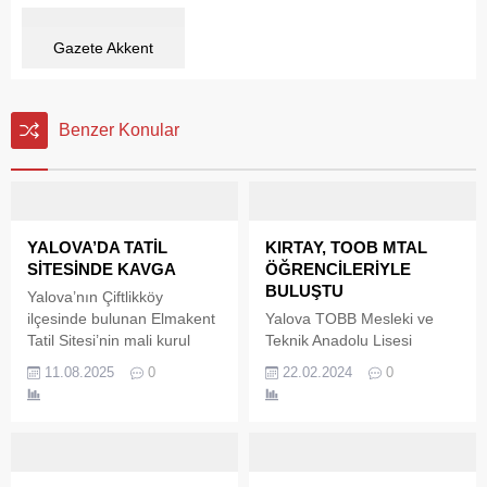
Gazete Akkent
Benzer Konular
YALOVA’DA TATİL
KIRTAY, TOOB MTAL
SİTESİNDE KAVGA
ÖĞRENCİLERİYLE
BULUŞTU
Yalova’nın Çiftlikköy
ilçesinde bulunan Elmakent
Yalova TOBB Mesleki ve
Tatil Sitesi’nin mali kurul
Teknik Anadolu Lisesi
toplantısında tansiyon
11.sınıf radyo-televizyon
11.08.2025
0
22.02.2024
0
yükseldi. İddiaya göre,
alanı ve gazetecilik alanı
toplantıda rakamların net
öğrencileri ile tecrübelerini
olarak açıklanmaması ve
paylaştı. Yalova Valiliği
yönetimin kendi kendini ibra
himayesinde il Milli Eğitim İl
etmesi üzerine çıkan
Müdürlüğü ve Yalova Basın