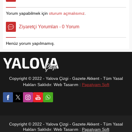
farkındalık hareketine
açıklandı. Buna göre Yalova
Yalova’dan çöp toplama
01 Ocak-30 Haziran 2024
Yorum yapabilmek için
oturum açmalısınız
.
etkinliği düzenleyerek
tarihleri arasında 292
katıldı. Çevre günü
milyon 115 bin dolarlık
Ziyaretçi Yorumları - 0 Yorum
kapsamında vatandaşlar ve
ihracat gerçekleştirdi....
öğrenciler Batı Sahil Bandı
17 Ağustos Parkı önünden
Henüz yorum yapılmamış.
çöp toplamaya başladı.
Düzenlenen etkinlikte
güzergah...
Copyright © 2022 - Yalova Çizgi - Gazete Akkent - Tüm Yasal
Hakları Saklıdır. Web Tasarım :
Papatyam Soft
Copyright © 2022 - Yalova Çizgi - Gazete Akkent - Tüm Yasal
Hakları Saklıdır. Web Tasarım :
Papatyam Soft