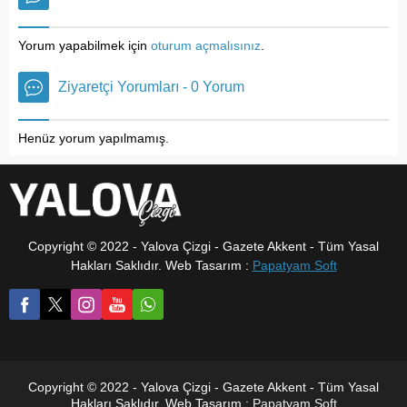
oldu. Yalova Eğitim ve
altında kalın olarak bu
Araştırma Hastanesi, anne
şekilde gösterilir,
sağlığı hizmetlerinin
eklenmemişse bu alan boş
Yorum yapabilmek için
oturum açmalısınız
.
niteliğini ve niceliğini
kalır.
artırarak anne adaylarının
Ziyaretçi Yorumları - 0 Yorum
güvenli ve kaliteli doğum
hizmetine ulaşmalarını
sağlamak amacıyla yaptığı
Henüz yorum yapılmamış.
çalışmalar sonucunda
“Anne Dostu Hastane”
ünvanını almaya hak
kazandı. Konuyla ilgili...
Copyright © 2022 - Yalova Çizgi - Gazete Akkent - Tüm Yasal
Hakları Saklıdır. Web Tasarım :
Papatyam Soft
Copyright © 2022 - Yalova Çizgi - Gazete Akkent - Tüm Yasal
Hakları Saklıdır. Web Tasarım :
Papatyam Soft