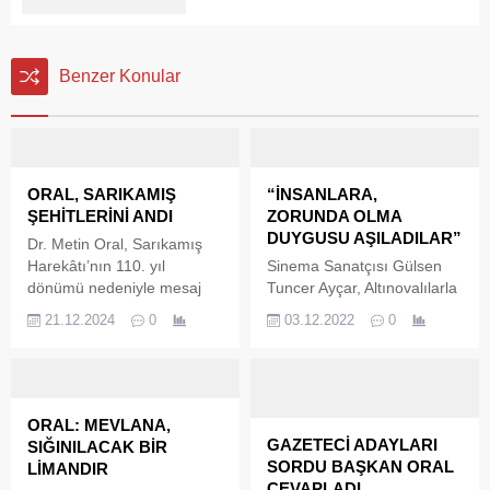
Benzer Konular
ORAL, SARIKAMIŞ
“İNSANLARA,
ŞEHİTLERİNİ ANDI
ZORUNDA OLMA
DUYGUSU AŞILADILAR”
Dr. Metin Oral, Sarıkamış
Harekâtı’nın 110. yıl
Sinema Sanatçısı Gülsen
dönümü nedeniyle mesaj
Tuncer Ayçar, Altınovalılarla
yayınladı. Oral mesajında,
söyleşide buluştu…
21.12.2024
0
03.12.2022
0
Sarıkamış şehitlerini rahmet
“İnsanlara, zorunda olma
ve minnetle andığını
duygusu aşıladılar” Ne
söyledi. Enver Paşa
empoze ediliyorsa
komutasındaki birlikler, 22
insanların onu uygular hale
Aralık 1914-15 Ocak 1915
geldiğini söyleyen Gülsen
ORAL: MEVLANA,
tarihlerinde Sarıkamış’taki
Tuncer, “İnsanlara zorunlu
GAZETECİ ADAYLARI
SIĞINILACAK BİR
Allahuekber Dağları’nda,
olma duygusunu aşılıyor,
SORDU BAŞKAN ORAL
LİMANDIR
Rus kuvvetlerini püskürtmek
dayatıyorlar. Belirledikleri
CEVAPLADI