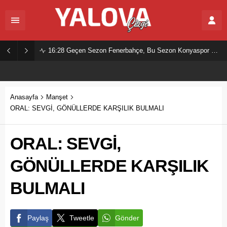
16:28
Geçen Sezon Fenerbahçe, Bu Sezon Konyaspor Mu?
Anasayfa
Manşet
ORAL: SEVGİ, GÖNÜLLERDE KARŞILIK BULMALI
ORAL: SEVGİ,
GÖNÜLLERDE KARŞILIK
BULMALI
Paylaş
Tweetle
Gönder