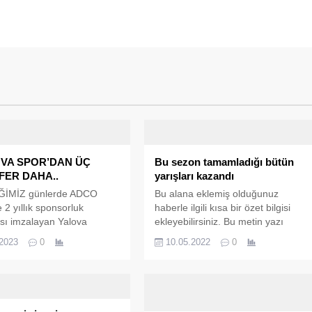
OVA SPOR’DAN ÜÇ
Bu sezon tamamladığı bütün
FER DAHA..
yarışları kazandı
İMİZ günlerde ADCO
Bu alana eklemiş olduğunuz
e 2 yıllık sponsorluk
haberle ilgili kısa bir özet bilgisi
sı imzalayan Yalova
ekleyebilirsiniz. Bu metin yazı
 Spor Kulübü, 3 transfer
düzenleme sayfasında "Özet"
.2023
0
10.05.2022
0
çıkladı. Bölgesel Amatör
bölümünden eklenebilir. Özet
 hedefin şampiyonluk
eklenmişse başlık altında kalın
u ifade eden Kulüp Başkanı
olarak bu şekilde gösterilir,
ruç,’ Turgutlu Spor’dan
eklenmemişse bu alan boş kalır.
eniz, Burhaniye Spor’dan