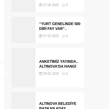
OLMAYA DEVAM
27.08.2023
0
EDECEĞİZ’
“YURT GENELİNDE 500
DİRİ FAY VAR”..
ALTINOVA VE
07.02.2023
0
ÇINARCIK..
ANKETİMİZ YAYINDA..
ALTINOVA’DA HANGİ
İSMİ BELEDİYE
29.02.2024
0
BAŞKANI OLARAK
GÖRMEK İSTERSİNİZ?
ALTINOVA BELEDİYE
BAŞKAN ADAY