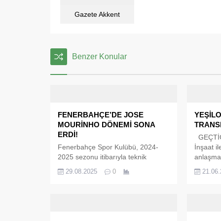
Gazete Akkent
Benzer Konular
FENERBAHÇE’DE JOSE
YEŞİL
MOURİNHO DÖNEMİ SONA
TRANS
ERDİ!
GEÇTİĞ
Fenerbahçe Spor Kulübü, 2024-
İnşaat il
2025 sezonu itibarıyla teknik
anlaşma
direktörlük görevine getirilen Jose
Yeşilova
29.08.2025
0
21.06
Mourinho ile yolların ayrıldığını
birden a
resmen duyurdu. Kulüpten yapılan
Ligi’nde
açıklama, hem sarı-lacivertli
olduğun
taraftarlar hem de futbol kamuoyu
Yalçın O
tarafından büyük yankı uyandırdı.
Serdar D