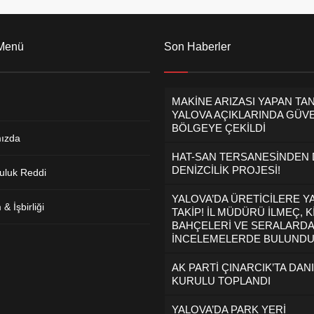
 Menü
Son Haberler
MAKİNE ARIZASI YAPAN TA
YALOVA AÇIKLARINDA GÜVE
BÖLGEYE ÇEKİLDİ
ızda
HAT-SAN TERSANESİNDEN
DENİZCİLİK PROJESİ!
uluk Reddi
YALOVA’DA ÜRETİCİLERE Y
& İşbirliği
TAKİP! İL MÜDÜRÜ İLMEÇ, K
BAHÇELERİ VE SERALARDA
İNCELEMELERDE BULUND
AK PARTİ ÇINARCIK’TA DAN
KURULU TOPLANDI
YALOVA’DA PARK YERİ