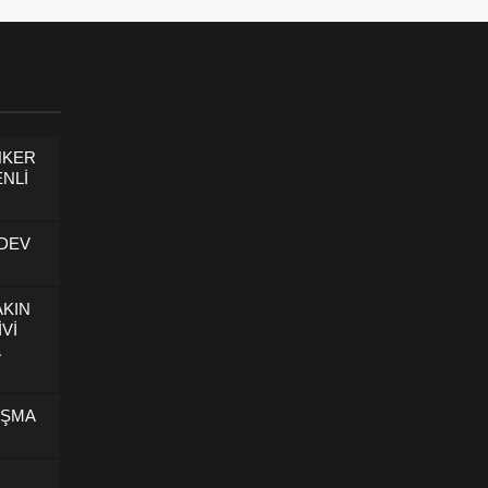
NKER
NLİ
 DEV
AKIN
İVİ
U
IŞMA