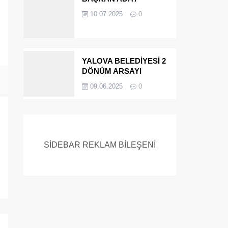
ADAYIYDI CİNAYETTEN
10.07.2025
0
MÜEBBET ALDI FİRAR
ETTİ.!
YALOVA BELEDİYESİ 2
DÖNÜM ARSAYI
SATIYOR
09.06.2025
0
SİDEBAR REKLAM BİLEŞENİ