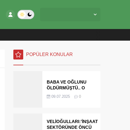
Yalova Merkez,
28
°C
Açık
POPÜLER KONULAR
BABA VE OĞLUNU
ÖLDÜRMÜŞTÜ.. O
PARAYI YASAL
09.07.2025
0
MİRASÇILARI
ÖDEYECEK
VELİOĞULLARI:’İNŞAAT
SEKTÖRÜNDE ÖNCÜ