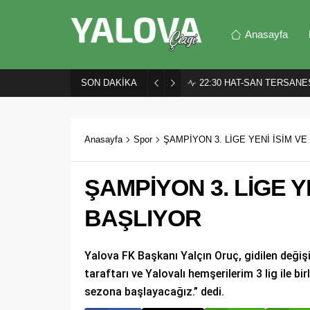
Anasayfa
SON DAKİKA
22:30
HAT-SAN TERSANES
Anasayfa
Spor
ŞAMPİYON 3. LİGE YENİ İSİM V
ŞAMPİYON 3. LİGE Y
BAŞLIYOR
Yalova FK Başkanı Yalçın Oruç, gidilen değişik
taraftarı ve Yalovalı hemşerilerim 3 lig ile bi
sezona başlayacağız.” dedi.