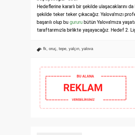
Hedeflerine kararlı bir şekilde ulaşacaklarını d
şekilde teker teker çıkacağız. Yalova’mızı pro
başarılı olup bu
gururu
bütün Yalova’mıza yaşata
taraftarımızla birlikte yaşayacağız. Hedef 2. Lig
fk
,
oruç
,
tepe
,
yalçın
,
yalova