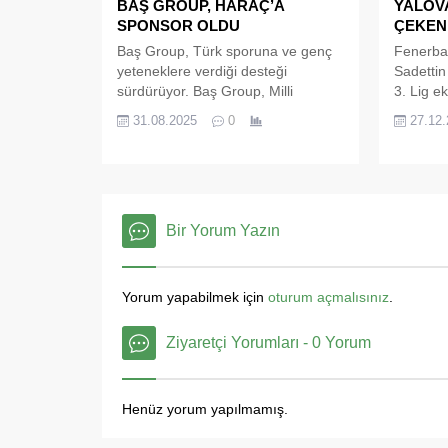
BAŞ GROUP, HARAÇ’A
YALOVA
Fatih E
SPONSOR OLDU
ÇEKEN 
kulübümü
öncesi te
Baş Group, Türk sporuna ve genç
Fenerba
yeteneklere verdiği desteği
Sadettin
sürdürüyor. Baş Group, Milli
3. Lig e
formayla ülkemizi uluslararası
satın al
31.08.2025
0
27.12
arenada başarıyla temsil eden,
Fenerbah
Bundesliga’da Almanya
olacağı 
şampiyonluğu yaşayan ilk Türk
kamuoyu
kadın Masa Tenisçi, yeni sezonda
uyandıra
Fenerbahçe Spor Kulübünün
günü Fe
Bir Yorum Yazın
formasını giyecek Ece Haraç ile
8 ila 9 
sponsorluk anlaşması imzaladığını
antrenma
duyurdu. Bu iş birliği, Yalovalı genç
bekleniy
sporcunun 2028...
Yorum yapabilmek için
oturum açmalısınız
.
Ziyaretçi Yorumları - 0 Yorum
Henüz yorum yapılmamış.