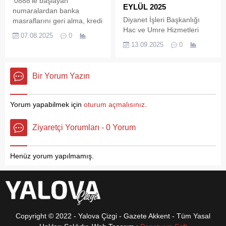
‘0888’le başlayan
Gebze bölgesinde bulunan
EYLÜL 2025
numaralardan banka
ve yaklaşık 120 serbest
Diyanet İşleri Başkanlığı
masraflarını geri alma, kredi
muhasebeci ve mali
Hac ve Umre Hizmetleri
kartı borcunu kapatma gibi
müşavirin katıldığı
07.08.2025
0
Genel Müdürlüğü tarafından
acil kodlu mesajlarla
13.09.2025
0
kahvaltıda bir araya geldi.
yapılan resmi açıklamaya
vatandaşa ulaşan
göre, 2026 yılı Hac ön kayıt
dolandırıcılar, dönüş yapan
ve kayıt yenileme
tüketicilere binlerce liralık
Bir Yorum Yazın
işlemlerinin süresi 21 Eylül
faturalara mal oluyor.
2025 tarihine kadar uzatıldı.
Bu kapsamda, hac ibadetini
Yorum yapabilmek için
oturum açmalısınız
.
2026 yılında yerine
getirmek isteyen tüm
Ziyaretçi Yorumları - 0 Yorum
vatandaşlar, e-Devlet
üzerinden başvurularını
gerçekleştirebilecek ya da
Henüz yorum yapılmamış.
mevcut hac kayıtlarını...
Copyright © 2022 - Yalova Çizgi - Gazete Akkent - Tüm Yasal