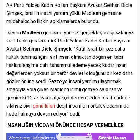
AK Parti Yalova Kadın Kolları Başkanı Avukat Selihan Dicle
Şimşek, İsrail’in insani yardım yüklü Madleen gemisine
müdahalesine ilişkin açıklamalarda bulundu.
İsrail’in
Madleen
gemisine yönelik gerçekleştirdiği saldırıya
sert tepki gösteren AK Parti Yalova Kadın Kolları Başkanı
Avukat
Selihan Dicle Şimşek
, “Katil İsrail, bir kez daha
hukuk tanımazlığını, sırf insan olmaktan doğan en tabii
haklara erişime dahi tahammül edemeyecek kadar insani
değerlerden yoksun bir terör devleti olduğunu bir kez daha
gözler önüne serdi. Gazze’ye insani yardım ulaştırmak
amacıyla yola çıkan Madleen isimli gemiye saldıran ve
gemideki 12 aktivisti alçakça derdest eden İsrail, sadece
silahsız sivil
gönüllüleri
değil, insanlığın ortak vicdanını da
hedef almaya devam ediyor” dedi.
İNSANLIĞIN VİCDANI ÖNÜNDE HESAP VERMELİLER