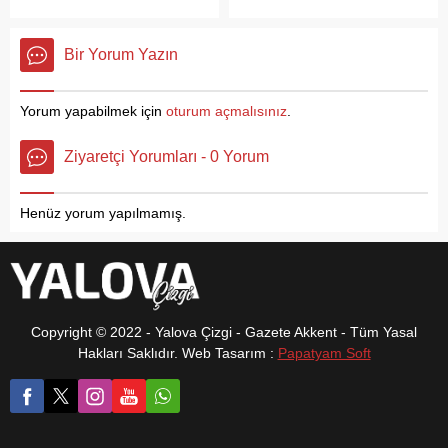
ziyaret etti. Yalova’ya
getirene 1 litre ayçiçek yağı
Belediyesi olarak teknolojik
görüştük. Ankara...
yönelik çalışmaların
hediyesi kampanyasını
gelişmeleri yakından takip
değerlendirildiği toplantıda
başlattıklarını söyledi. Proje
ediyoruz....
Bir Yorum Yazın
Başkan Güçlü, yerli, yenilikçi
ile atık yağların çevreye ve
ve yeşil OSB üretim modeli
kanalizasyon altyapısına
ile Yalova Makina İhtisas
verdiği zararı minimum
Yorum yapabilmek için
oturum açmalısınız
.
OSB’nin örnek çalışmalar
seviyeye indirmeyi
yaptığını söyledi.
hedeflediklerini dile getiren
Ziyaretçi Yorumları - 0 Yorum
Misafirperverliğinden dolayı
Başkan Silpagar,
Özdemir’e teşekkür eden
“Hesaplamalara göre 1 litre
Güçlü, çalışmalarında
atık yağ, 1 milyon litre...
Henüz yorum yapılmamış.
başarılar diledi.
Copyright © 2022 - Yalova Çizgi - Gazete Akkent - Tüm Yasal
Hakları Saklıdır. Web Tasarım :
Papatyam Soft