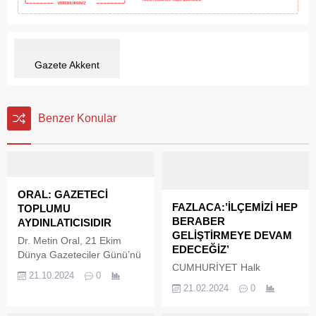
Gazete Akkent
Benzer Konular
ORAL: GAZETECİ
FAZLACA:’İLÇEMİZİ HEP
TOPLUMU
BERABER
AYDINLATICISIDIR
GELİŞTİRMEYE DEVAM
Dr. Metin Oral, 21 Ekim
EDECEĞİZ’
Dünya Gazeteciler Günü’nü
CUMHURİYET Halk
kutladı. Gazetecilik
21.10.2024
0
Partisinin Altınova Belediye
mesleğin önemine dikkat
21.02.2024
0
Başkan Adayı Yasemin
çekerek Oral, “Gazetecilik;
Fazlaca seçim
toplumu ilgilendiren