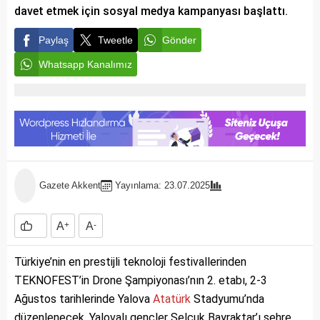
davet etmek için sosyal medya kampanyası başlattı.
Paylaş
Tweetle
Gönder
Whatsapp Kanalımız
Gazete Akkent
Yayınlama: 23.07.2025
A
+
A
-
Türkiye’nin en prestijli teknoloji festivallerinden
TEKNOFEST’in Drone Şampiyonası’nın 2. etabı, 2-3
Ağustos tarihlerinde Yalova
Atatürk
Stadyumu’nda
düzenlenecek. Yalovalı gençler Selçuk Bayraktar’ı şehre