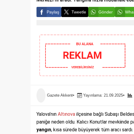
Paylaş
Tweetle
Gönder
What
Gazete Akkent
Yayınlama: 21.09.2025
Yalova’nın
Altınova
ilçesine bağlı Subaşı Belde
paniğe neden oldu. Kalıcı Konutlar mevkiinde p
yangın
, kısa sürede büyüyerek tüm aracı sardı