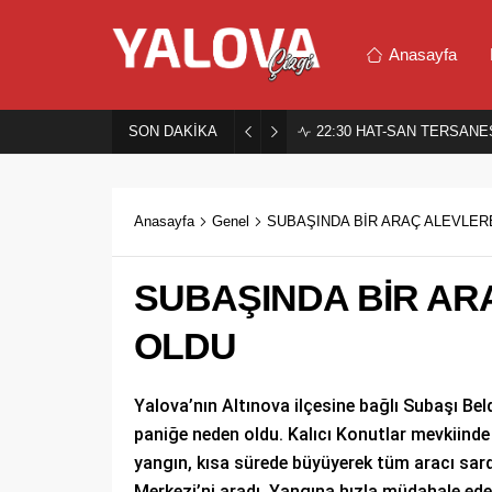
Anasayfa
SON DAKİKA
22:30
HAT-SAN TERSANES
Anasayfa
Genel
SUBAŞINDA BİR ARAÇ ALEVLER
SUBAŞINDA BİR AR
OLDU
Yalova’nın Altınova ilçesine bağlı Subaşı Be
paniğe neden oldu. Kalıcı Konutlar mevkiind
yangın, kısa sürede büyüyerek tüm aracı sard
Merkezi’ni aradı. Yangına hızla müdahale eden 