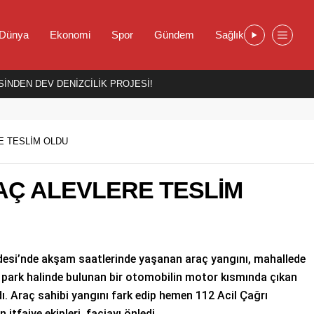
Dünya
Ekonomi
Spor
Gündem
Sağlık
İNDEN DEV DENİZCİLİK PROJESİ!
E TESLİM OLDU
AÇ ALEVLERE TESLİM
ldesi’nde akşam saatlerinde yaşanan araç yangını, mahallede
e park halinde bulunan bir otomobilin motor kısmında çıkan
ı. Araç sahibi yangını fark edip hemen 112 Acil Çağrı
itfaiye ekipleri, faciayı önledi.