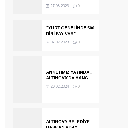
OLMAYA DEVAM
27.08.2023
0
EDECEĞİZ’
“YURT GENELİNDE 500
DİRİ FAY VAR”..
ALTINOVA VE
07.02.2023
0
ÇINARCIK..
ANKETİMİZ YAYINDA..
ALTINOVA’DA HANGİ
İSMİ BELEDİYE
29.02.2024
0
BAŞKANI OLARAK
GÖRMEK İSTERSİNİZ?
ALTINOVA BELEDİYE
BAŞKAN ADAY