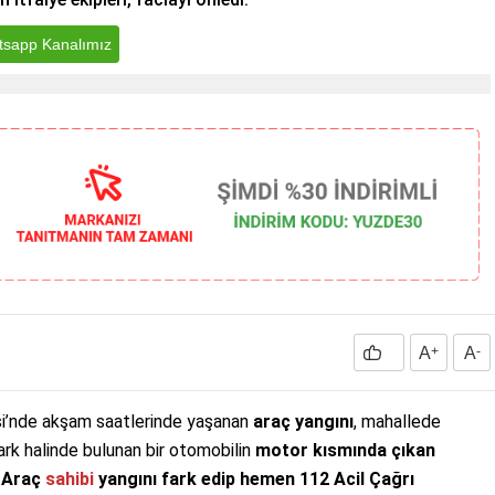
sapp Kanalımız
A
+
A
-
si’nde akşam saatlerinde yaşanan
araç yangını
, mahallede
ark halinde bulunan bir otomobilin
motor kısmında çıkan
.
Araç
sahibi
yangını fark edip hemen 112 Acil Çağrı