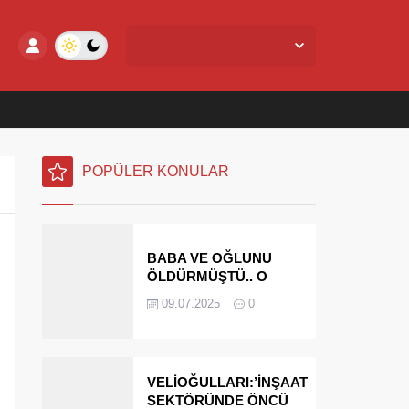
Yalova Merkez,
24
°C
Az Bulutlu
POPÜLER KONULAR
BABA VE OĞLUNU
ÖLDÜRMÜŞTÜ.. O
PARAYI YASAL
09.07.2025
0
MİRASÇILARI
ÖDEYECEK
VELİOĞULLARI:’İNŞAAT
SEKTÖRÜNDE ÖNCÜ