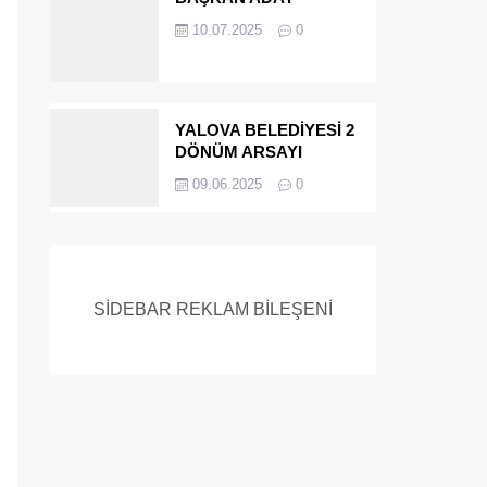
ADAYIYDI CİNAYETTEN
10.07.2025
0
MÜEBBET ALDI FİRAR
ETTİ.!
YALOVA BELEDİYESİ 2
DÖNÜM ARSAYI
SATIYOR
09.06.2025
0
SİDEBAR REKLAM BİLEŞENİ