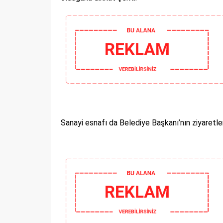
Sanayi esnafı da Belediye Başkanı’nın ziyaretle