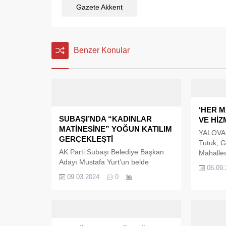
Gazete Akkent
Benzer Konular
‘HER M
SUBAŞI’NDA “KADINLAR
VE HİZ
MATİNESİNE” YOĞUN KATILIM
YALOVA 
GERÇEKLEŞTİ
Tutuk, 
AK Parti Subaşı Belediye Başkan
Mahalles
Adayı Mustafa Yurt’un belde
ilgili ka
06.09
kadınlarına düzenlediği Keyf-i Seyir
Başkan T
09.03.2024
0
kafesinde gerçekleşen “Kadınlar
geliştiği
Matinesi” yoğun ilgi ile karşılandı.
Metre ka
Programda önceki dönem Ak
Osman P
Parti’de görev alan Kadın Kolları
yapıldığ
Başkanlarına plaket takdim edildi.
Başkanı 