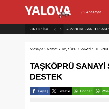
Anasayfa
SON DAKİKA
22:30
HAT-SAN TERSANES
Anasayfa
Manşet
TAŞKÖPRÜ SANAYİ SİTESİNDE
TAŞKÖPRÜ SANAYİ 
DESTEK
Paylaş
Tweetle
Gönder
What