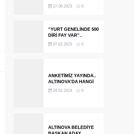
OLMAYA DEVAM
27.08.2023
0
EDECEĞİZ’
“YURT GENELİNDE 500
DİRİ FAY VAR”..
ALTINOVA VE
07.02.2023
0
ÇINARCIK..
ANKETİMİZ YAYINDA..
ALTINOVA’DA HANGİ
İSMİ BELEDİYE
29.02.2024
0
BAŞKANI OLARAK
GÖRMEK İSTERSİNİZ?
ALTINOVA BELEDİYE
BAŞKAN ADAY