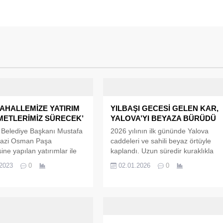
AHALLEMİZE YATIRIM
YILBAŞI GECESİ GELEN KAR,
METLERİMİZ SÜRECEK’
YALOVA’YI BEYAZA BÜRÜDÜ
Belediye Başkanı Mustafa
2026 yılının ilk gününde Yalova
Gazi Osman Paşa
caddeleri ve sahili beyaz örtüyle
ine yapılan yatırımlar ile
kaplandı. Uzun süredir kuraklıkla
muoyu ile bilgi paylaştı.
mücadele eden kentte, yılbaşı
.2023
0
02.01.2026
0
utuk, Yalova’nın sürekli
gecesi yağan kar hem vatandaşları
ni ve ilerlediğini belirtti. 600
sevindirdi hem de kış mevsiminin
nalizasyon hattının Gazi
etkisini hissettirdi. Sabah
aşa Mahallesine
saatlerinde uyanan Yalovalılar,
ını belirten Yalova Belediye
kentin simge noktalarında
Mustafa Tutuk,’
kartpostallık manzaralarla