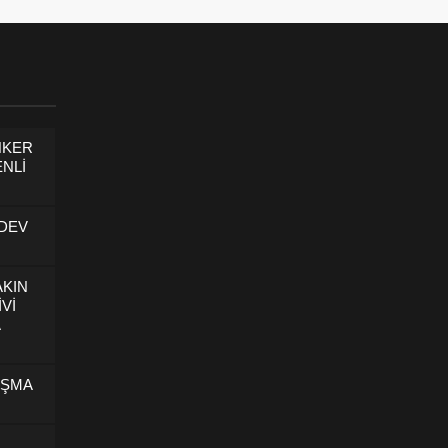
NKER
NLİ
 DEV
AKIN
İVİ
U
IŞMA