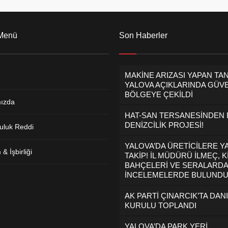
 Menü
Son Haberler
MAKİNE ARIZASI YAPAN TA
YALOVA AÇIKLARINDA GÜVE
BÖLGEYE ÇEKİLDİ
ızda
HAT-SAN TERSANESİNDEN
DENİZCİLİK PROJESİ!
uluk Reddi
YALOVA’DA ÜRETİCİLERE Y
& İşbirliği
TAKİP! İL MÜDÜRÜ İLMEÇ, K
BAHÇELERİ VE SERALARDA
İNCELEMELERDE BULUND
AK PARTİ ÇINARCIK’TA DAN
KURULU TOPLANDI
YALOVA’DA PARK YERİ