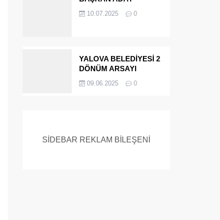
ADAYIYDI CİNAYETTEN
10.07.2025
0
MÜEBBET ALDI FİRAR
ETTİ.!
YALOVA BELEDİYESİ 2
DÖNÜM ARSAYI
SATIYOR
09.06.2025
0
SİDEBAR REKLAM BİLEŞENİ