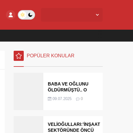
Yalova Merkez,
24
°C
Az Bulutlu
POPÜLER KONULAR
BABA VE OĞLUNU
ÖLDÜRMÜŞTÜ.. O
PARAYI YASAL
09.07.2025
0
MİRASÇILARI
ÖDEYECEK
VELİOĞULLARI:’İNŞAAT
SEKTÖRÜNDE ÖNCÜ