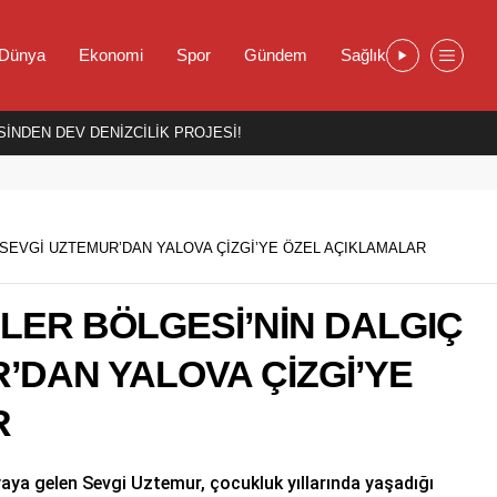
Dünya
Ekonomi
Spor
Gündem
Sağlık
İNDEN DEV DENİZCİLİK PROJESİ!
 SEVGİ UZTEMUR’DAN YALOVA ÇİZGİ’YE ÖZEL AÇIKLAMALAR
LER BÖLGESİ’NİN DALGIÇ
R’DAN YALOVA ÇİZGİ’YE
R
yaya gelen Sevgi Uztemur, çocukluk yıllarında yaşadığı