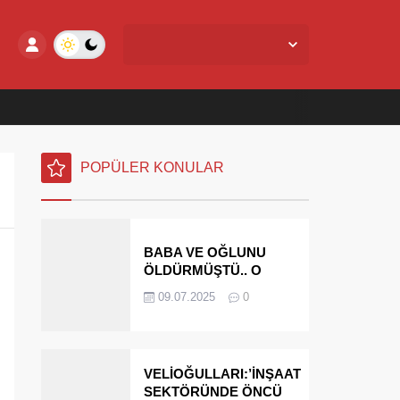
Yalova Merkez,
27
°C
Açık
POPÜLER KONULAR
BABA VE OĞLUNU
ÖLDÜRMÜŞTÜ.. O
PARAYI YASAL
09.07.2025
0
MİRASÇILARI
ÖDEYECEK
VELİOĞULLARI:’İNŞAAT
SEKTÖRÜNDE ÖNCÜ