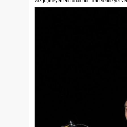
vazgeçmeyenlerin ödülüdür.” ifadelerine yer ver