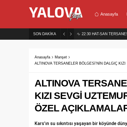
Anasayfa
SON DAKİKA
22:30
HAT-SAN TERSANES
Anasayfa
Manşet
ALTINOVA TERSANELER BÖLGESİ’NİN DALGIÇ KIZI
ALTINOVA TERSANE
KIZI SEVGİ UZTEMU
ÖZEL AÇIKLAMALA
Kars’ın su sıkıntısı yaşayan bir köyünde dün