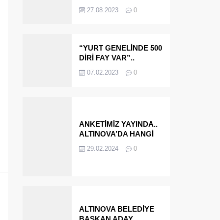
OLMAYA DEVAM
27.08.2023
0
EDECEĞİZ’
“YURT GENELİNDE 500
DİRİ FAY VAR”..
ALTINOVA VE
07.02.2023
0
ÇINARCIK..
ANKETİMİZ YAYINDA..
ALTINOVA’DA HANGİ
İSMİ BELEDİYE
29.02.2024
0
BAŞKANI OLARAK
GÖRMEK İSTERSİNİZ?
ALTINOVA BELEDİYE
BAŞKAN ADAY