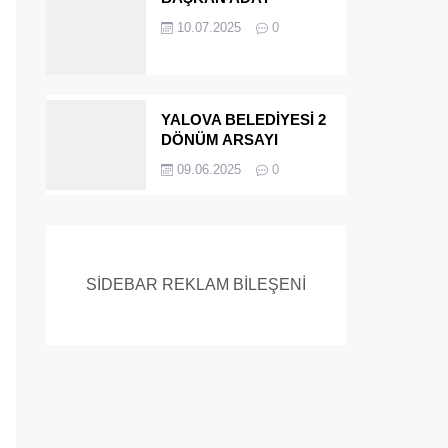
ADAYIYDI CİNAYETTEN
10.07.2025
0
MÜEBBET ALDI FİRAR
ETTİ.!
YALOVA BELEDİYESİ 2
DÖNÜM ARSAYI
SATIYOR
09.06.2025
0
SİDEBAR REKLAM BİLEŞENİ