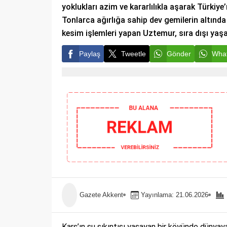
yoklukları azim ve kararlılıkla aşarak Türkiye’
Tonlarca ağırlığa sahip dev gemilerin altında 
kesim işlemleri yapan Uztemur, sıra dışı yaşa
Paylaş
Tweetle
Gönder
What
Gazete Akkent
Yayınlama: 21.06.2026
Kars’ın su sıkıntısı yaşayan bir köyünde dünyay