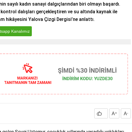
nin sayılı kadın sanayi dalgıçlarından biri olmayı başardı.
kontrol dalışları gerçekleştiren ve su altında kaynak ile
m hikâyesini Yalova Çizgi Dergisi’ne anlattı.
sapp Kanalımız
A
+
A
-
a gelen Sevgi Uztemur, çocukluk yıllarında yaşadığı yoklukları