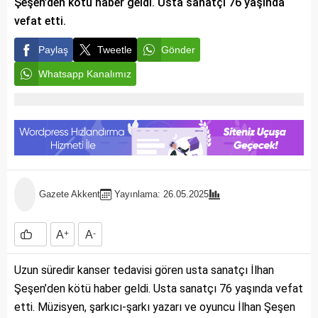
Şeşen’den kötü haber geldi. Usta sanatçı 76 yaşında
vefat etti.
Paylaş
Tweetle
Gönder
Whatsapp Kanalımız
Gazete Akkent
Yayınlama: 26.05.2025
A
+
A
-
Uzun süredir kanser tedavisi gören usta sanatçı İlhan
Şeşen’den kötü haber geldi. Usta sanatçı 76 yaşında vefat
etti. Müzisyen, şarkıcı-şarkı yazarı ve oyuncu İlhan Şeşen