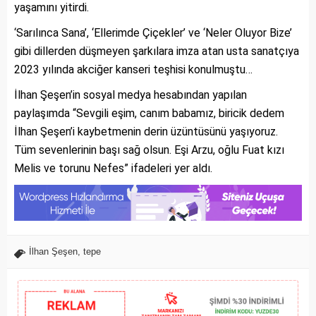
yaşamını yitirdi.
‘Sarılınca Sana’, ‘Ellerimde Çiçekler’ ve ‘Neler Oluyor Bize’
gibi dillerden düşmeyen şarkılara imza atan usta sanatçıya
2023 yılında akciğer kanseri teşhisi konulmuştu…
İlhan Şeşen’in sosyal medya hesabından yapılan
paylaşımda “Sevgili eşim, canım babamız, biricik dedem
İlhan Şeşen’i kaybetmenin derin üzüntüsünü yaşıyoruz.
Tüm sevenlerinin başı sağ olsun. Eşi Arzu, oğlu Fuat kızı
Melis ve torunu Nefes” ifadeleri yer aldı.
İlhan Şeşen
,
tepe