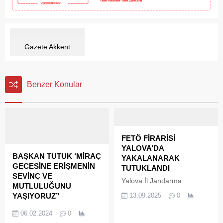
Gazete Akkent
Benzer Konular
FETÖ FİRARİSİ
YALOVA’DA
BAŞKAN TUTUK ‘MİRAÇ
YAKALANARAK
GECESİNE ERİŞMENİN
TUTUKLANDI
SEVİNÇ VE
Yalova İl Jandarma
MUTLULUĞUNU
Komutanlığınca, terör
YAŞIYORUZ”
13.09.2025
0
örgütü mensuplarının
Yalova Belediye Başkanı
yakalanmasına yönelik
06.02.2024
0
Mustafa Tutuk, Miraç Kandili
sürdürülen çalışmalar