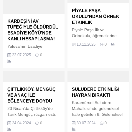
PİYALE PAŞA
OKULU’NDAN ÖRNEK
KARDEŞİNİ AV
ETKİNLİK
TÜFEĞİYLE ÖLDÜRDÜ..
Piyale Paşa İlk ve
ESADİYE KÖYÜ’NDE
Ortaokulu, öğrencilerine
KANLI HESAPLAŞMA!
doğa sevgisi, çevre bilinci
10.11.2025
0
Yalova’nın Esadiye
ve sorumlu vatandaşlık
Köyü’nde miras ve alacak
anlayışını kazandırmak
22.07.2025
0
verecek meselesi yüzünden
amacıyla dikkat çekici bir
çıkan tartışmada bir kişi, öz
etkinliğe imza attı. “Safran–
kardeşini av tüfeğiyle
Kurtköy Doğa Yürüyüşü ve
vurarak öldürdü. Cinayet
Çevre Bilinci Deklarasyonu”
sonrası kaçan zanlının
adıyla düzenlenen etkinlikte
yakalanması için çalışmalar
öğrenciler hem doğayla iç
ÇİFTLİKKÖY, MENGÜÇ
SULUDERE ETKİNLİĞİ
sürüyor.
içe bir gün geçirdi hem de
VE ANAÇ İLE
HAYRAN BIRAKTI
çevreye karşı sorumluluk
EĞLENCEYE DOYDU
Karamürsel Suludere
bilincini pekiştirdi.
23 Nisan’da Çiftlikköy’de
Mahallesi’nde geleneksel
Tarık Mengüç rüzgarı esti.
hale getirilen 8. Geleneksel
Çiftlikköy Belediyesi’nin
Karadeniz Şenliği hafta
24.04.2024
0
30.07.2024
0
düzenlediği 23 Nisan
sonu gerçekleştirildi.