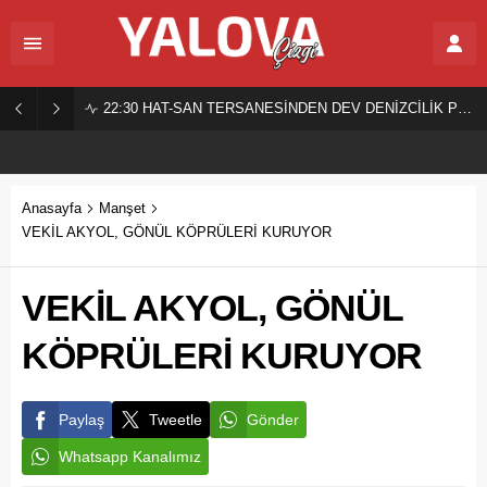
22:30
HAT-SAN TERSANESİNDEN DEV DENİZCİLİK PROJESİ!
Anasayfa
Manşet
VEKİL AKYOL, GÖNÜL KÖPRÜLERİ KURUYOR
VEKİL AKYOL, GÖNÜL
KÖPRÜLERİ KURUYOR
Paylaş
Tweetle
Gönder
Whatsapp Kanalımız