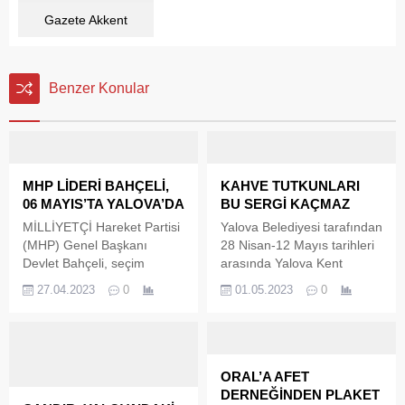
Gazete Akkent
Benzer Konular
MHP LİDERİ BAHÇELİ,
KAHVE TUTKUNLARI
06 MAYIS’TA YALOVA’DA
BU SERGİ KAÇMAZ
MİLLİYETÇİ Hareket Partisi
Yalova Belediyesi tarafından
(MHP) Genel Başkanı
28 Nisan-12 Mayıs tarihleri
Devlet Bahçeli, seçim
arasında Yalova Kent
propaganda süreci
Müzesi’nde yer alan
27.04.2023
0
01.05.2023
0
içerisinde 06 Mayıs 2023
‘Evimizdeki Kahve Kokusu’
tarihinde Yalova’ya geliyor.
isimli serginin açılışı
Öte yandan Yalova Valisi
gerçekleştirildi. ‘Evimizdeki
Muammer Erol, şuan
Kahve Kokusu’ isimli
Yalova’ya gelmesi
sergisinin açılışını Yalova
ORAL’A AFET
kesinleşen tek genel
Belediye Başkan Yardımcısı
DERNEĞİNDEN PLAKET