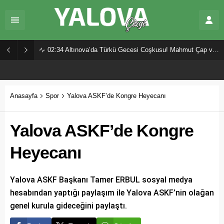
02:34
Altınova’da Türkü Gecesi Coşkusu! Mahmut Çap ve Ekibi Vatandaşları Buluşturdu
Anasayfa
Spor
Yalova ASKF’de Kongre Heyecanı
Yalova ASKF’de Kongre
Heyecanı
Yalova ASKF Başkanı Tamer ERBUL sosyal medya
hesabından yaptığı paylaşım ile Yalova ASKF’nin olağan
genel kurula gideceğini paylaştı.