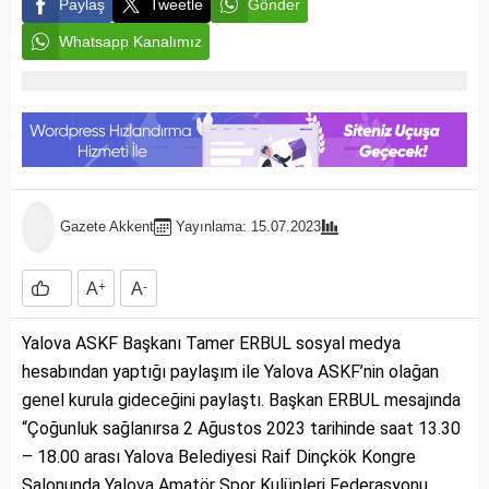
Paylaş
Tweetle
Gönder
Whatsapp Kanalımız
Gazete Akkent
Yayınlama: 15.07.2023
A
+
A
-
Yalova ASKF Başkanı Tamer ERBUL sosyal medya
hesabından yaptığı paylaşım ile Yalova ASKF’nin olağan
genel kurula gideceğini paylaştı. Başkan ERBUL mesajında
“Çoğunluk sağlanırsa 2 Ağustos 2023 tarihinde saat 13.30
– 18.00 arası Yalova Belediyesi Raif Dinçkök Kongre
Salonunda Yalova Amatör Spor Kulüpleri Federasyonu