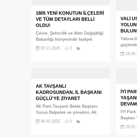
1805 YENİ KONUTUN İLÇELERİ
VALİ U
VE TÜM DETAYLARI BELLİ
YOLUN
OLDU!
BULUN
Çevre, Şehircilik ve İklim Değişikliği
Yalova’d
Bakanlığı bünyesinde faaliyet
güçlendi
gösteren Toplu Konut İdaresi
03.11.2025
0
aralıksı
Başkanlığı (TOKİ), “500 bin Sosyal
18.04
Taşköprü
Konut Projesi” kapsamında
asfaltla
Yalova’da toplam 1.805 yeni
kazandı.
konutun inşa edileceğini açıkladı. İl
yerinde
genelinde yapılacak konutların ilçe
Usta, yet
ve belde bazındaki dağılımı da belli
AK TAVŞANLI
sürecin
oldu.
İYİ PA
KADROSUNDAN, İL BAŞKANI
değerlen
YAŞAND
GÜÇLÜ’YE ZİYARET
DEVAM
AK Parti Tavşanlı Belde Başkanı
İYİ Parti
Yunus Balpetek ve yönetimi, AK
Başkan 
Parti Yalova İl Başkanı olarak tekrar
06.03.2025
0
kongrede
seçilen Umut Güçlü’yü ziyaret
29.01
Adayı ola
ederek, hayırlı olsun temennisinde
yönetici
bulundu. AK Parti Tavşanlı Belde