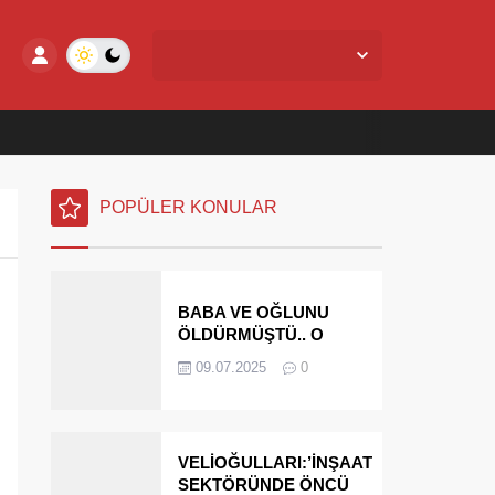
Yalova Merkez,
28
°C
Açık
POPÜLER KONULAR
BABA VE OĞLUNU
ÖLDÜRMÜŞTÜ.. O
PARAYI YASAL
09.07.2025
0
MİRASÇILARI
ÖDEYECEK
VELİOĞULLARI:’İNŞAAT
SEKTÖRÜNDE ÖNCÜ