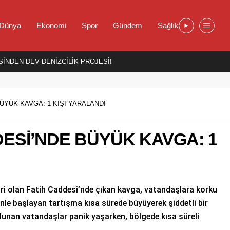
Dünya
Ekonomi
Spor
Gündem
Sağlık
İNDEN DEV DENİZCİLİK PROJESİ!
ÜYÜK KAVGA: 1 KİŞİ YARALANDI
DESİ’NDE BÜYÜK KAVGA: 1
iri olan Fatih Caddesi’nde çıkan kavga, vatandaşlara korku
nle başlayan tartışma kısa sürede büyüyerek şiddetli bir
lunan vatandaşlar panik yaşarken, bölgede kısa süreli