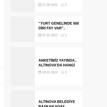
OLMAYA DEVAM
27.08.2023
0
EDECEĞİZ’
“YURT GENELİNDE 500
DİRİ FAY VAR”..
ALTINOVA VE
07.02.2023
0
ÇINARCIK..
ANKETİMİZ YAYINDA..
ALTINOVA’DA HANGİ
İSMİ BELEDİYE
29.02.2024
0
BAŞKANI OLARAK
GÖRMEK İSTERSİNİZ?
ALTINOVA BELEDİYE
BAŞKAN ADAY