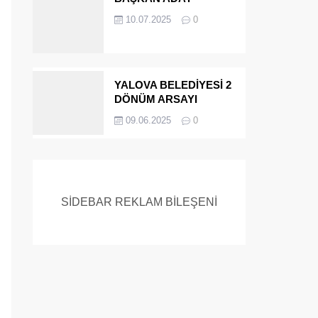
ADAYIYDI CİNAYETTEN
10.07.2025
0
MÜEBBET ALDI FİRAR
ETTİ.!
YALOVA BELEDİYESİ 2
DÖNÜM ARSAYI
SATIYOR
09.06.2025
0
SİDEBAR REKLAM BİLEŞENİ