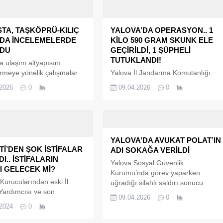
STA, TAŞKÖPRÜ-KILIÇ
YALOVA’DA OPERASYON.. 1
DA İNCELEMELERDE
KİLO 590 GRAM SKUNK ELE
DU
GEÇİRİLDİ, 1 ŞÜPHELİ
TUTUKLANDI!
a ulaşım altyapısını
rmeye yönelik çalışmalar
Yalova İl Jandarma Komutanlığı
z devam ederken,
ekipleri, uyuşturucu ile mücadele
.2026
0
09.04.2026
0
–Kılıç yolu üzerindeki
kapsamında yaptığı
ma çalışmaları da hız
operasyonlarda önemli bir başarıya
 Bölgedeki çalışmaları
imza attı. Merkez ilçede
 inceleyen Ahmet Hamdi
düzenlenen operasyonda 1 kilo 59
kililerden bilgi alarak
gram skunk, 1 adet esrar öğütme
YALOVA’DA AVUKAT POLAT’IN
 son durumunu
aparatı ve uyuşturucu satışından
RTİ’DEN ŞOK İSTİFALAR
ADI SOKAĞA VERİLDİ
dirdi.
elde edildiği değerlendirilen 20 bin
I.. İSTİFALARIN
360 lira para ele geçirildi.
Yalova Sosyal Güvenlik
I GELECEK Mİ?
Operasyonda gözaltına alınan M.B.
Kurumu’nda görev yaparken
 Kurucularından eski İl
isimli şüpheli, adli...
uğradığı silahlı saldırı sonucu
Yardımcısı ve son
hayatını kaybeden Avukat Zekeriya
09.04.2026
0
 İYİ Parti Yalova İl Başkan
Polat, Yalova Belediye Meclisi
.2024
0
n Talip Bayburtlu ile parti
kararıyla adliyeye yakın bir sokağa
lerinden İYİ Parti Merkez
verildi. Açılış töreninde gözyaşları