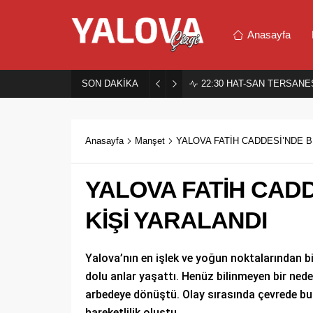
Anasayfa
SON DAKİKA
22:30
HAT-SAN TERSANES
Anasayfa
Manşet
YALOVA FATİH CADDESİ’NDE B
YALOVA FATİH CAD
KİŞİ YARALANDI
Yalova’nın en işlek ve yoğun noktalarından b
dolu anlar yaşattı. Henüz bilinmeyen bir nede
arbedeye dönüştü. Olay sırasında çevrede bu
hareketlilik oluştu.