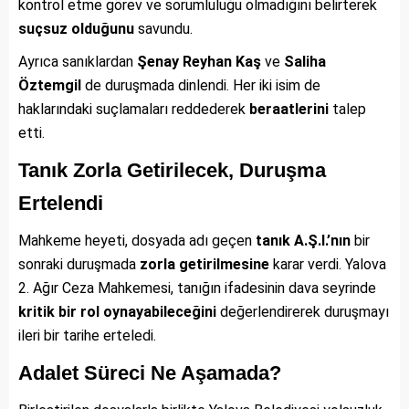
kontrol etme görev ve sorumluluğu olmadığını belirterek
suçsuz olduğunu
savundu.
Ayrıca sanıklardan
Şenay Reyhan Kaş
ve
Saliha
Öztemgil
de duruşmada dinlendi. Her iki isim de
haklarındaki suçlamaları reddederek
beraatlerini
talep
etti.
Tanık Zorla Getirilecek, Duruşma
Ertelendi
Mahkeme heyeti, dosyada adı geçen
tanık A.Ş.I.’nın
bir
sonraki duruşmada
zorla getirilmesine
karar verdi. Yalova
2. Ağır Ceza Mahkemesi, tanığın ifadesinin dava seyrinde
kritik bir rol oynayabileceğini
değerlendirerek duruşmayı
ileri bir tarihe erteledi.
Adalet Süreci Ne Aşamada?