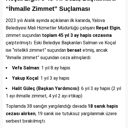
“İhmalle Zimmet” Suçlaması
2023 yılı Aralık ayında açıklanan ilk kararda, Yalova
Belediyesi Mali Hizmetler Müdürlüğü çalışanı
Reşat Elgin
,
zimmet suçundan
toplam 45 yıl 3 ay hapis cezasına
çarptırılmıştı. Eski Belediye Başkanları Salman ve Koçal
ise “nitelikli zimmet” suçundan
beraat
etmiş, ancak
“ihmalle zimmet” suçundan ceza almışlardı:
Vefa Salman
: 1 yıl 8 ay hapis
Yakup Koçal
: 1 yıl 3 ay hapis
Halit Güleç (Başkan Yardımcısı)
: 6 yıl 3 ay hapis (2 yıl
1 ayı ihmalle zimmet, 4 yıl 2 ayı irtikap)
Toplamda 38 sanığın yargılandığı davada
18 sanık hapis
cezası alırken
, 19 sanık ise tutuksuz yargılanmak üzere
serbest bırakılmıştı.