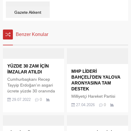
Gazete Akkent
Benzer Konular
YÜZDE 30 ZAM İÇİN
MHP LİDERİ
İMZALAR ATILDI
BAHÇELİ’DEN YALOVA
Cumhurbaşkanı Recep
ARONYASINA TAM
Tayyip Erdoğan’ın asgari
DESTEK
ücrete yüzde 30 oranında
Milliyetçi Hareket Partisi
zam yapılacağını
29.07.2022
0
lideri Devlet Bahçeli,
açıklamasının ardından,
27.04.2026
0
Yalova’da son yıllarda hızla
Karamürsel Belediye
gelişen aronya üretimine
Başkanı İsmail Yıldırım tüm
ilişkin dikkat çeken
İşçi ve Şirket personelinin
açıklamalarda bulundu. Yerli
maaşlarına yüzde 30