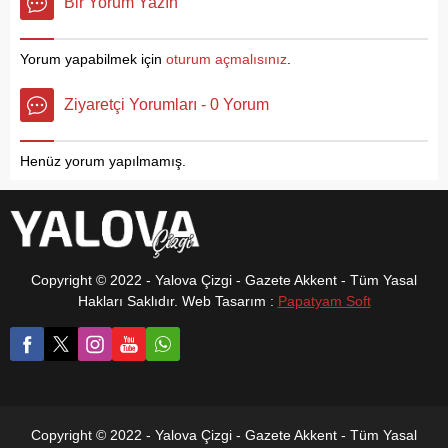
Bir Yorum Yazın
esnaf ziyaretlerine devam
Mavi listeden CHP Yalova İl
eden Kacir, “Her ziyaret bizi
Başkanlığına aday oluyor.
daha da güçlendiriyor. Elini
Yorum yapabilmek için
oturum açmalısınız
.
sıkmadık esnaf
bırakmayana kadar
Ziyaretçi Yorumları - 0 Yorum
sahadayız.” diyerek
kararlılığını vurguladı.
Henüz yorum yapılmamış.
Copyright © 2022 - Yalova Çizgi - Gazete Akkent - Tüm Yasal
Hakları Saklıdır. Web Tasarım :
Papatyam Soft
Copyright © 2022 - Yalova Çizgi - Gazete Akkent - Tüm Yasal