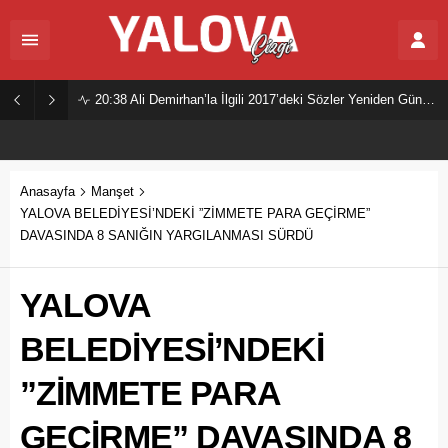
20:38
Ali Demirhan’la İlgili 2017’deki Sözler Yeniden Gündemde
Anasayfa
Manşet
YALOVA BELEDİYESİ’NDEKİ ”ZİMMETE PARA GEÇİRME”
DAVASINDA 8 SANIĞIN YARGILANMASI SÜRDÜ
YALOVA
BELEDİYESİ’NDEKİ
”ZİMMETE PARA
GEÇİRME” DAVASINDA 8