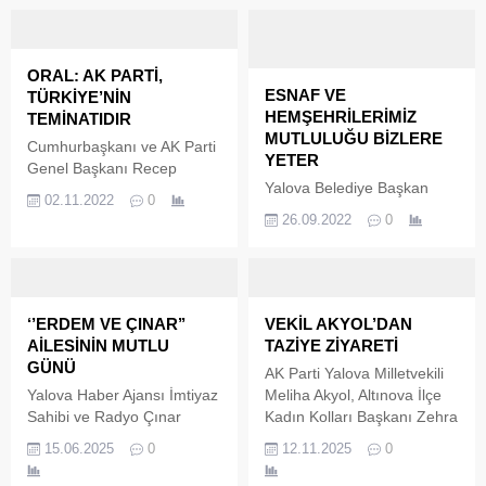
ORAL: AK PARTİ,
ESNAF VE
TÜRKİYE’NİN
HEMŞEHRİLERİMİZ
TEMİNATIDIR
MUTLULUĞU BİZLERE
Cumhurbaşkanı ve AK Parti
YETER
Genel Başkanı Recep
Yalova Belediye Başkan
Tayyip Erdoğan
02.11.2022
0
Vekili Mustafa Tutuk ve AK
öncülüğünde 2001 yılında
26.09.2022
0
Parti İl Başkanı Muğlim
yola çıkan AK Parti, 3 Kasım
Bağatar, Yalova Belediyesi
2002 seçimlerinden bugüne
tarafından geçtiğimiz
20 yıl boyunca iktidarını
günlerde asfalt ve kaldırım
sürdürerek, Türk siyasi
çalışması tamamlanan
tarihindeki yerini aldı. 20
‘’ERDEM VE ÇINAR’’
VEKİL AKYOL’DAN
Kemer Köprü Caddesi’nde
yıldır tek başına iktidar olan
AİLESİNİN MUTLU
TAZİYE ZİYARETİ
vatandaşlarla buluştu. Tutuk
AK Parti’nin girdiği tüm
GÜNÜ
AK Parti Yalova Milletvekili
ve Bağatar çalışmalardan
seçimleri halkın desteğiyle
Yalova Haber Ajansı İmtiyaz
Meliha Akyol, Altınova İlçe
dolayı vatandaşlar ve
açık ara kazandığını ifade
Sahibi ve Radyo Çınar
Kadın Kolları Başkanı Zehra
esnaftan olumlu dönüşler
eden Altınova...
Genel Yayın Yönetmeni
Günaydın ile birlikte Yalova
aldı. Yalovamıza Kalıcı
15.06.2025
0
12.11.2025
0
Güngör Erdem (Fedai
genelinde taziye ve geçmiş
Eserler Bırakmaya Devam
Güngör) ile eşi Neslihan
olsun ziyaretlerinde