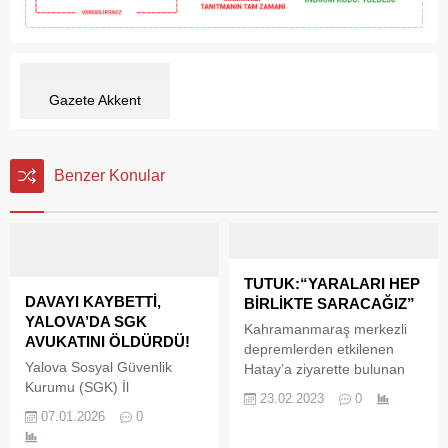
Gazete Akkent
Benzer Konular
TUTUK:“YARALARI HEP
DAVAYI KAYBETTİ,
BİRLİKTE SARACAĞIZ”
YALOVA’DA SGK
Kahramanmaraş merkezli
AVUKATINI ÖLDÜRDÜ!
depremlerden etkilenen
Yalova Sosyal Güvenlik
Hatay’a ziyarette bulunan
Kurumu (SGK) İl
Yalova Belediye Başkan
23.02.2023
0
Müdürlüğü, emeklilik
Vekili Mustafa Tutuk, Enerji
07.01.2026
0
başvurusu reddedilen bir
ve Tabii Kaynaklar Bakanı
vatandaşın gerçekleştirdiği