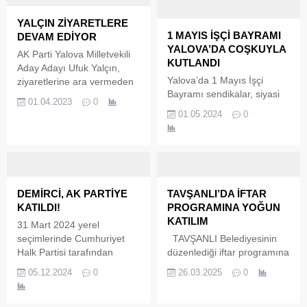
YALÇIN ZİYARETLERE
1 MAYIS İŞÇİ BAYRAMI
DEVAM EDİYOR
YALOVA’DA COŞKUYLA
AK Parti Yalova Milletvekili
KUTLANDI
Aday Adayı Ufuk Yalçın,
Yalova’da 1 Mayıs İşçi
ziyaretlerine ara vermeden
Bayramı sendikalar, siyasi
devam ediyor. Esnaf ve
01.04.2023
0
parti temsilcileri ve çok
vatandaş ziyaretlerine
01.05.2024
0
sayıda vatandaş tarafından
devam ettiğini belirten
kutlandı. 1 Mayıs İşçi
Milletvekili Aday Adayı
Bayramı Yalova’da15
Yalçın,’ Esnafımızı ve
Temmuz Demokrasi ve
vatandaşımızı ziyaret
Cumhuriyet Meydanı’nda
ediyor. Yapacağımız
gerçekleştirilen programda
hizmetleri anlatıyoruz. Bu
DEMİRCİ, AK PARTİYE
TAVŞANLI’DA İFTAR
işçi bayramı kutlandı.
doğrultuda bugün Divanev
KATILDI!
PROGRAMINA YOĞUN
Eğitim-İş Sendikası, Emekli-
ve Divanev Tanıtım
KATILIM
31 Mart 2024 yerel
Sen Yalova Şubesi, DİSK,
Müdürümüzü ziyaret ettik.
seçimlerinde Cumhuriyet
TAVŞANLI Belediyesinin
ADD, TBB, siyasi parti
Bizler ağırlayan herkese
Halk Partisi tarafından
düzenlediği iftar programına
temsilcileri ile ortaklaşa
ayrıca teşekkürü bir borç
Altınova Belediyesine
yoğun katılım gerçekleşti.
düzenlediği program ile
05.12.2024
0
26.03.2025
0
bilirim.’...
kontenjandan meclis üyesi
Belediye Başkanı Mücahit
donanma tesisleri önünden
adayı olan ve seçilen,
Kaçar programa katılanlara
başladı....