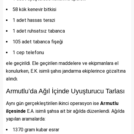
58 kök kenevir bitkisi
1 adet hassas terazi
1 adet ruhsatsız tabanca
105 adet tabanca fişeği
1 cep telefonu
ele geçirildi. Ele geçirilen maddelere ve ekipmanlara el
konulurken, E.K. isimli şahıs jandarma ekiplerince gözaltına
alındı.
Armutlu’da Ağıl İçinde Uyuşturucu Tarlası
Aynı gün gerçekleştirilen ikinci operasyon ise
Armutlu
ilçesinde
E.A. isimli şahsa ait bir ağılda düzenlendi. Ağılda
yapılan aramalarda:
1370 gram kubar esrar