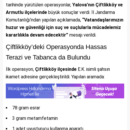
tarihinde yürütülen operasyonlar,
Yalova’nın Çiftlikköy ve
Armutlu ilçelerinde
büyük sonuçlar verdi. İl Jandarma
Komutanlığı’ndan yapılan açıklamada,
“Vatandaşlarımızın
huzur ve güvenliği için suç ve suçlularla mücadelemiz
kararlılıkla devam edecektir”
mesajı verildi.
Çiftlikköy’deki Operasyonda Hassas
Terazi ve Tabanca da Bulundu
İlk operasyon,
Çiftlikköy ilçesinde
E.K. isimli şahsın
ikamet adresine gerçekleştirildi. Yapılan aramada:
78 gram esrar
3 gram metamfetamin
1 adet uyuşturucu kullanma aparatı