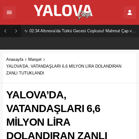
02:34
Altınova’da Türkü Gecesi Coşkusu! Mahmut Çap ve Ekibi Vatandaşları Buluşturdu
Anasayfa
Manşet
YALOVA’DA, VATANDAŞLARI 6,6 MİLYON LİRA DOLANDIRAN
ZANLI TUTUKLANDI
YALOVA’DA,
VATANDAŞLARI 6,6
MİLYON LİRA
DOLANDIRAN ZANLI