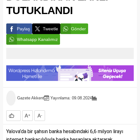
TUTUKLANDI
Paylaş
Tweetle
Gönder
Whatsapp Kanalımız
Gazete Akkent
Yayınlama: 09.08.2024
A
+
A
-
Yalova’da bir şahsın banka hesabındaki 6,6 milyon lirayı
internet bankacılığıyla başka hesaplara aktararak