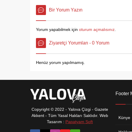
Arıkan, burada İl Başkanları ve
emekleri
parti yöneticileriyle bir araya
tüm velil
Bir Yorum Yazın
gelerek izlenecek politikaları
destek i
belirledi. İhlas Armutlu Termal
Belediye
Tesislerinde Eğitim kampına
Piyalepa
Yorum yapabilmek için
oturum açmalısınız
.
Genel Başkan Mahmut Arıkan,
Birliği’n
Saadet...
Ziyaretçi Yorumları - 0 Yorum
Henüz yorum yapılmamış.
Footer
Copyright © 2022 - Yalova Çizgi - Gazete
Akkent - Tüm Yasal Hakları Saklıdır. Web
Künye
Tasarım :
Papatyam Soft