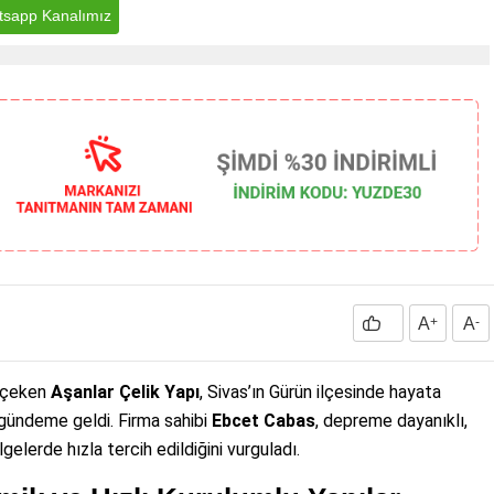
sapp Kanalımız
A
+
A
-
t çeken
Aşanlar Çelik Yapı
, Sivas’ın Gürün ilçesinde hayata
a gündeme geldi. Firma sahibi
Ebcet Cabas
, depreme dayanıklı,
elerde hızla tercih edildiğini vurguladı.