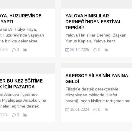
AYA, HUZUREVİNDE
YALOVA HINISLILAR
YAPTI
DERNEĞİ’NDEN FESTİVAL
TEPKİSİ!
alisi Dr. Hülya Kaya,
t Huzurevi’nde yaşayan
Yalova Hınıslılar Derneği Başkanı
la birlikte geleneksel
Yunus Kaplan, Yalova kent
e kışlık turşular hazırlandı.
meydanında “festival” adı altında
.2024
0
26.12.2025
0
e, hem keyifli anlar yaşandı
düzenlenen bazı organizasyonlara
ışlık turşu hazırlama
ilişkin kamuoyunda oluşan
yaşatıldı. Vali Kaya,
rahatsızlığa dikkat çekerek yazılı bi
sırasında yaptığı
açıklama yaptı. Kaplan, yerel
AKERSOY AİLESİNİN YANINA
a, bu tür etkinliklerin hem
esnafın zarar görmesine neden
R BU KEZ EĞİTİME
GELDİ
 sakinlerinin moral ve
olan etkinliklerin desteklenmediğini
 İÇİN PAZARDA
onlarını artırdığını
vurguladı.
Filistin’e destek gerekçesiyle
 Yalova Valisi Dr. Hülya
ın Altınova İlçesi’nde
düzenlenen mitingde Hilafet
şakent...
ı Piyalepaşa Anaokulu’na
bayrağı açan kişilerle tartışmasının
neler, eğitime destek
ardından yumruk atan üniversite
18.01.2024
0
düzenledi. Altınova
öğrencisi Ege Akersoy hakkında
.2024
0
si Kapalı Pazar Yeri’ndeki
tahliye kararı verildi. Tahliye sonras
ziyaret eden Belediye
Akersoy, ailesinin yanına Yalova’ya
Dr. Metin Oral, el
geldi. Cumhuriyet Halk Partisi