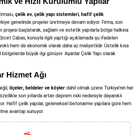
ik ve Hızlı Kurulumlu Yapılar
firması,
çelik ev
,
çelik yapı sistemleri
,
hafif çelik
rkiye genelinde projeler üretmeye devam ediyor. Firma, son
ev projesi başlatarak, sağlam ve estetik yapılarla bölge halkına
bcet Cabas, konuyla ilgili yaptığı açıklamada şu ifadeleri
nıklı hem de ekonomik olarak daha az maliyetlidir. Üstelik kısa
l bölgelerde büyük ilgi görüyor. Aşanlar Çelik Yapı olarak
ar Hizmet Ağı
eğil,
ilçeler, beldeler ve köyler
dahil olmak üzere Türkiye’nin her
 özellikle son yıllarda artan deprem riski nedeniyle dayanıklı
iyor. Hafif çelik yapılar, geleneksel betonarme yapılara göre hem
lme avantajı sunuyor.