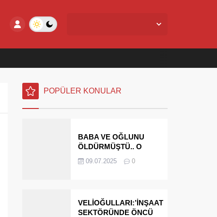
Yalova Merkez,
28
°C
Açık
POPÜLER KONULAR
BABA VE OĞLUNU
ÖLDÜRMÜŞTÜ.. O
PARAYI YASAL
09.07.2025
0
MİRASÇILARI
ÖDEYECEK
VELİOĞULLARI:’İNŞAAT
SEKTÖRÜNDE ÖNCÜ