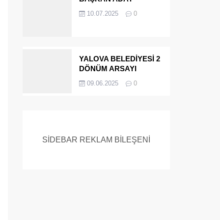
ADAYIYDI CİNAYETTEN
10.07.2025
0
MÜEBBET ALDI FİRAR
ETTİ.!
YALOVA BELEDİYESİ 2
DÖNÜM ARSAYI
SATIYOR
09.06.2025
0
SİDEBAR REKLAM BİLEŞENİ