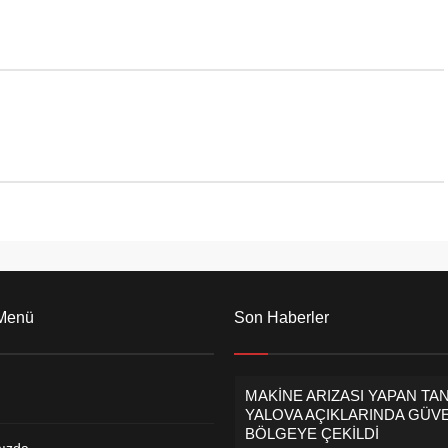
yle okullarına destek olan
Yalova İl Başkanlığının tahliye olan
ere teşekkür etti. Okula
Ege Akersoy’a sahip çıkmadığını
çin düzenlendi Altınova
söyleyen Yalova’lılar,’ Yalova Benim
si Kapalı Pazar alanı,
Kentimdir Atataürk’ün CHP’sinin
şa Anaokulu Okul Aile
hali Yalova’da...
in düzenlendiği kermese...
 Menü
Son Haberler
MAKİNE ARIZASI YAPAN TA
YALOVA AÇIKLARINDA GÜVE
BÖLGEYE ÇEKİLDİ