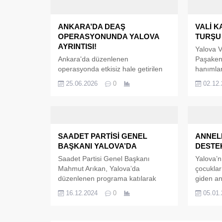
ANKARA’DA DEAŞ
VALİ K
OPERASYONUNDA YALOVA
TURŞU 
AYRINTISI!
Yalova V
Ankara'da düzenlenen
Paşaken
operasyonda etkisiz hale getirilen
hanımlar
DEAŞ şüphelisinin, NATO Zirvesi
tariflerl
25.06.2026
0
02.12
öncesinde eylem hazırlığında
Etkinlikt
olduğu ve geçmişte Yalova'da üç
hem de k
polisin şehit edildiği terör hücresiyle
geleneği 
bağlantısının bulunduğu iddia
etkinlik 
edildi. Ankara'da 7-8 Temmuz
konuşmad
SAADET PARTİSİ GENEL
ANNELE
tarihlerinde gerçekleştirilecek NATO
huzurevi
BAŞKANI YALOVA’DA
DESTEK
Zirvesi öncesinde güvenlik
motivasy
önlemleri en üst seviyeye
kaydetti.
Saadet Partisi Genel Başkanı
Yalova’n
çıkarılırken, terör örgütü DEAŞ'a
Kaya, Pa
Mahmut Arıkan, Yalova’da
çocuklar
yönelik gerçekleştirilen operasyon
düzenlenen programa katılarak
giden an
dikkat çekici ayrıntıları...
partililerle bir araya geldi. Saadet
kermesi 
16.12.2024
0
05.01
Partisi Bursa il teşkilatının
Belediye
Armutlu’da düzenlediği eğitim
kermesi 
kampına katılan Genel Başkan
Başkanı 