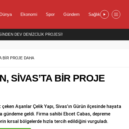
Dünya
Ekonomi
Spor
Gündem
Sağlık
İNDEN DEV DENİZCİLİK PROJESİ!
TA BİR PROJE DAHA
N, SİVAS’TA BİR PROJE
t çeken Aşanlar Çelik Yapı, Sivas’ın Gürün ilçesinde hayata
daha gündeme geldi. Firma sahibi Ebcet Cabas, depreme
in kırsal bölgelerde hızla tercih edildiğini vurguladı.