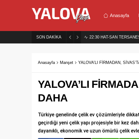
Anasayfa
SON DAKİKA
22:30
HAT-SAN TERSANES
Anasayfa
Manşet
YALOVA’LI FİRMADAN, SİVAS’
YALOVA’LI FİRMADA
DAHA
Türkiye genelinde çelik ev çözümleriyle dikka
geçirdiği yeni çelik yapı projesiyle bir kez 
dayanıklı, ekonomik ve uzun ömürlü çelik evler