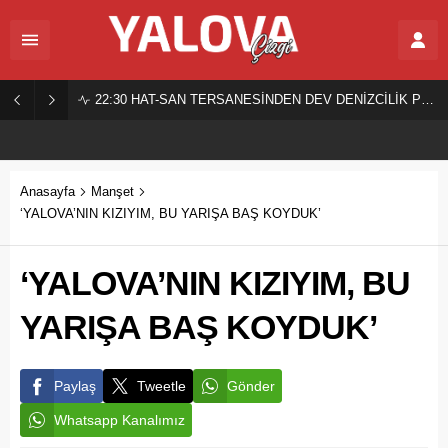
22:30
HAT-SAN TERSANESİNDEN DEV DENİZCİLİK PROJESİ!
Anasayfa
Manşet
‘YALOVA’NIN KIZIYIM, BU YARIŞA BAŞ KOYDUK’
‘YALOVA’NIN KIZIYIM, BU
YARIŞA BAŞ KOYDUK’
Paylaş
Tweetle
Gönder
Whatsapp Kanalımız