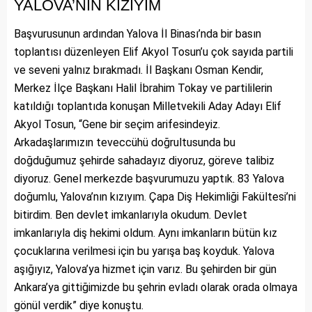
YALOVA’NIN KIZIYIM
Başvurusunun ardından Yalova İl Binası’nda bir basın
toplantısı düzenleyen Elif Akyol Tosun’u çok sayıda partili
ve seveni yalnız bırakmadı. İl Başkanı Osman Kendir,
Merkez İlçe Başkanı Halil İbrahim Tokay ve partililerin
katıldığı toplantıda konuşan Milletvekili Aday Adayı Elif
Akyol Tosun, “Gene bir seçim arifesindeyiz.
Arkadaşlarımızın teveccühü doğrultusunda bu
doğduğumuz şehirde sahadayız diyoruz, göreve talibiz
diyoruz. Genel merkezde başvurumuzu yaptık. 83 Yalova
doğumlu, Yalova’nın kızıyım. Çapa Diş Hekimliği Fakültesi’ni
bitirdim. Ben devlet imkanlarıyla okudum. Devlet
imkanlarıyla diş hekimi oldum. Aynı imkanların bütün kız
çocuklarına verilmesi için bu yarışa baş koyduk. Yalova
aşığıyız, Yalova’ya hizmet için varız. Bu şehirden bir gün
Ankara’ya gittiğimizde bu şehrin evladı olarak orada olmaya
gönül verdik” diye konuştu.