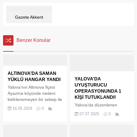
Gazete Akkent
Benzer Konular
ALTINOVA’DA SAMAN
YALOVA’DA
YÜKLÜ HANGAR YANDI
UYUŞTURUCU
Yalova’nın Altınova İlçesi
OPERASYONUNDA 1
Ayazma köyünde nedeni
KİŞİ TUTUKLANDI!
belirlenemeyen bir sebep ile
Yalova’da düzenlenen
kapalı hangar içerisinde
16.05.2024
0
uyuşturucu operasyonunda
yangın çıktı. Olay saat
07.07.2025
0
motosikletli şüpheli
19.30’da Yalova ili Altınova
durduruldu. Motosiklet
ilçesi Ayazma köyünde
üzerindeki valiz içinde 3 kilo
meydana geldi. Saman
750 gram skunk maddesi
balyaların tutuşmasıyla