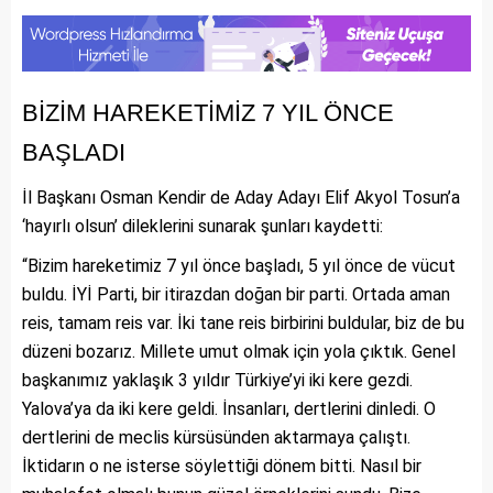
BİZİM HAREKETİMİZ 7 YIL ÖNCE
BAŞLADI
İl Başkanı Osman Kendir de Aday Adayı Elif Akyol Tosun’a
‘hayırlı olsun’ dileklerini sunarak şunları kaydetti:
“Bizim hareketimiz 7 yıl önce başladı, 5 yıl önce de vücut
buldu. İYİ Parti, bir itirazdan doğan bir parti. Ortada aman
reis, tamam reis var. İki tane reis birbirini buldular, biz de bu
düzeni bozarız. Millete umut olmak için yola çıktık. Genel
başkanımız yaklaşık 3 yıldır Türkiye’yi iki kere gezdi.
Yalova’ya da iki kere geldi. İnsanları, dertlerini dinledi. O
dertlerini de meclis kürsüsünden aktarmaya çalıştı.
İktidarın o ne isterse söylettiği dönem bitti. Nasıl bir