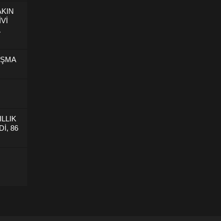
AKIN
İVİ
U
IŞMA
ILLIK
İ, 86