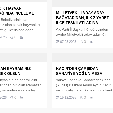
CIK HAYVAN
MİLLETVEKİLİ ADAY ADAYI
AĞINDA İNCELEME
BAĞATAR’DAN, İLK ZİYARET
 Belediyesinin can
İLÇE TEŞKİLATLARINA
mız olan sokak hayvanları
AK Parti İl Başkanlığı görevinden
attığı, içerisinde doğal
ayrılıp Milletvekili aday adaylığını
anı, ara tedavi ünitesi ve
.2025
0
açıklayan Muğlim Bağatar,
lümlerin bulunacağı “Sokak
07.03.2023
0
ziyaretlerini arttırdı. Bağatar ilk
rı Bakımevi” projesi
ziyaretini Çiftlikköy AK Parti İlçe
arı tüm hızıyla sürüyor.
Başkanlığı ve Çiftlikköy
Belediyesine gerçekleştirdi. Millete
hizmet etmekten onur ve gurur
AN BAYRAMINIZ
KACİR’DEN ÇARŞIDAN
duyduğunu belirten AK Parti
EK OLSUN!
SANAYİYE YOĞUN MESAİ
Milletvekili Aday Adayı Muğlim
Bağatar,’ AK Parti Milletvekilliği ada
nyasının en önemli dini
Yalova Esnaf ve Sanatkârlar Odası
adaylığım sürecini açıklamamdan
arından biri olan Ramazan
(YESO) Başkanı Adayı Aydın Kacir,
sonra ilçe...
 milyonlarca vatandaş
seçim çalışmaları kapsamında kent
an büyük bir coşku ve
genelinde sürdürdüğü saha
.2026
0
19.12.2025
0
uzur içinde karşılanıyor.
ziyaretleriyle esnafla birebir temas
oyunca süren oruç
kurmaya devam ediyor. Başkan
in ardından gelen bayram,
Adayı Kacir, gerçekleştirdiği her