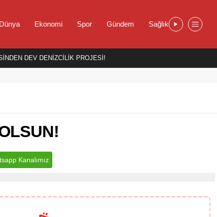
Dünya
Ekonomi
Spor
Gündem
Sağlık
İNDEN DEV DENİZCİLİK PROJESİ!
 OLSUN!
sapp Kanalımız