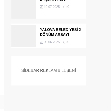
ADAYIYDI CİNAYETTEN
10.07.2025
0
MÜEBBET ALDI FİRAR
ETTİ.!
YALOVA BELEDİYESİ 2
DÖNÜM ARSAYI
SATIYOR
09.06.2025
0
SİDEBAR REKLAM BİLEŞENİ