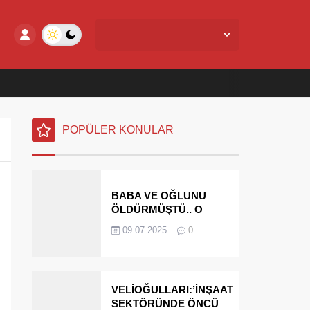
Yalova Merkez,
25
°C
Açık
POPÜLER KONULAR
BABA VE OĞLUNU
ÖLDÜRMÜŞTÜ.. O
PARAYI YASAL
09.07.2025
0
MİRASÇILARI
ÖDEYECEK
VELİOĞULLARI:’İNŞAAT
SEKTÖRÜNDE ÖNCÜ