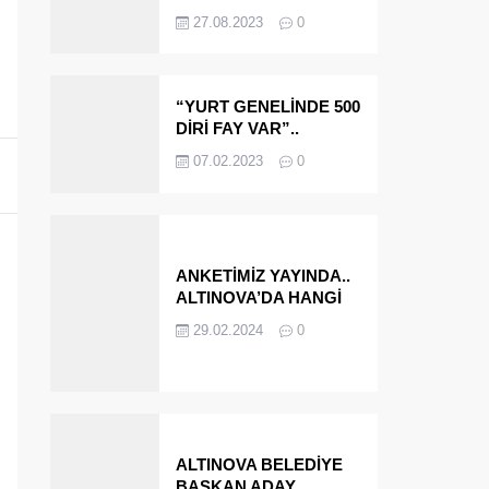
OLMAYA DEVAM
27.08.2023
0
EDECEĞİZ’
“YURT GENELİNDE 500
DİRİ FAY VAR”..
ALTINOVA VE
07.02.2023
0
ÇINARCIK..
ANKETİMİZ YAYINDA..
ALTINOVA’DA HANGİ
İSMİ BELEDİYE
29.02.2024
0
BAŞKANI OLARAK
GÖRMEK İSTERSİNİZ?
ALTINOVA BELEDİYE
BAŞKAN ADAY