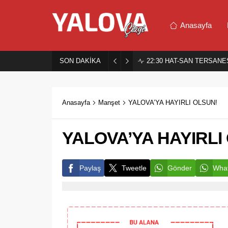
Anasayfa
SON DAKİKA
22:30
HAT-SAN TERSANES
Anasayfa
Manşet
YALOVA’YA HAYIRLI OLSUN!
YALOVA’YA HAYIRLI
Paylaş
Tweetle
Gönder
What