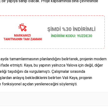
ik bir yapıya sahip olacak. Proje kapsamında bina çevresinde
2 ayda tamamlanmasının planlandığını belirterek, projenin modern
fade etmişti. Kaya, bu yapının yalnızca Yalova için değil, diğer
teliği taşıdığını da vurgulamıştı. Çalışmalar sırasında
lardan anlayış beklediklerini belirten Vali Kaya, projenin
fonksiyonel açıdan yenileneceğini söylemişti.