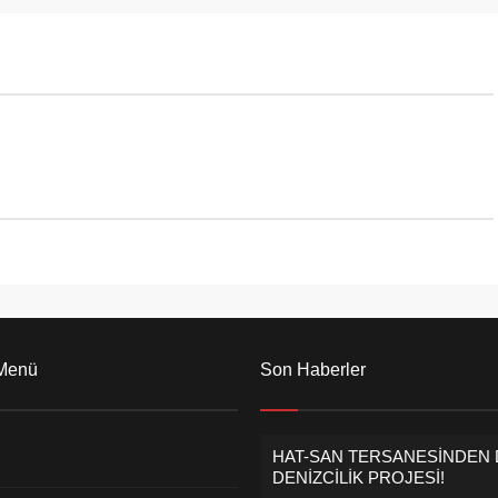
al dayanışma, yardımlaşma
ziyarette ''Esnaf Odasını birlikte
şlik duygularının en yoğun
kazanacak ve birlikte yöneteceğiz.''
ı özel günler arasında yer
mesajını verdi.
izde Yalova Çizgi ailesi
üm...
 Menü
Son Haberler
HAT-SAN TERSANESİNDEN
DENİZCİLİK PROJESİ!