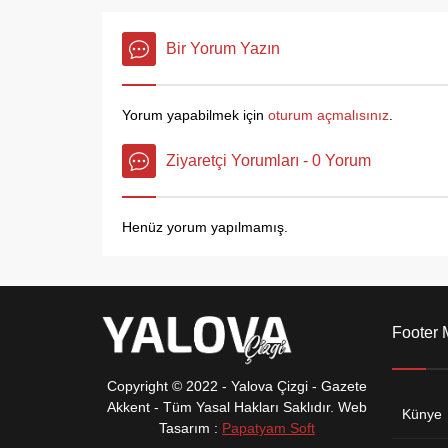
Parti Genel Merkez Gençlik Kolları
toplums
Başkanı Eyüp Kadir İnan, MKYK
ve karde
Üyesi Yalova Milletvekili Ahmet
Bir Yorum Yazın
yaşandığ
Büyükgümüş, Milletvekili Meliha
alıyor. B
Akyol, İl Kadın Kolları Başkanı
olarak t
Selihan Dicle Şimşek Battal,
Yorum yapabilmek için
oturum açmalısınız
.
Merkez İlçe Başkanı Hüseyin...
Ziyaretçi Yorumları - 0 Yorum
Henüz yorum yapılmamış.
Footer
Copyright © 2022 - Yalova Çizgi - Gazete
Akkent - Tüm Yasal Hakları Saklıdır. Web
Künye
Tasarım :
Papatyam Soft