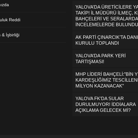
ızda
YALOVA’DA ÜRETİCİLERE Y
TAKİP! İL MÜDÜRÜ İLMEÇ, K
BAHÇELERİ VE SERALARDA
uluk Reddi
İNCELEMELERDE BULUND
& İşbirliği
AK PARTİ ÇINARCIK’TA DAN
KURULU TOPLANDI
YALOVA’DA PARK YERİ
TARTIŞMASI!
MHP LİDERİ BAHÇELİ:”BİN Y
KARDEŞLİĞİMİZ TESCİLLEND
MİLYON KAZANACAK”
YALOVA FK’DA SULAR
DURULMUYOR! İDDİALARA
AÇIKLAMA GELECEK Mİ?