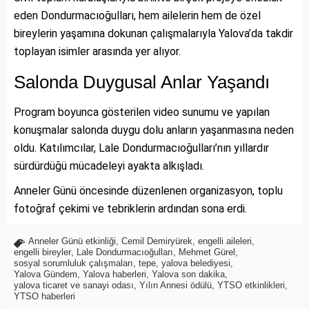
eden Dondurmacıoğulları, hem ailelerin hem de özel
bireylerin yaşamına dokunan çalışmalarıyla Yalova’da takdir
toplayan isimler arasında yer alıyor.
Salonda Duygusal Anlar Yaşandı
Program boyunca gösterilen video sunumu ve yapılan
konuşmalar salonda duygu dolu anların yaşanmasına neden
oldu. Katılımcılar, Lale Dondurmacıoğulları’nın yıllardır
sürdürdüğü mücadeleyi ayakta alkışladı.
Anneler Günü öncesinde düzenlenen organizasyon, toplu
fotoğraf çekimi ve tebriklerin ardından sona erdi.
Anneler Günü etkinliği
,
Cemil Demiryürek
,
engelli aileleri
,
engelli bireyler
,
Lale Dondurmacıoğulları
,
Mehmet Gürel
,
sosyal sorumluluk çalışmaları
,
tepe
,
yalova belediyesi
,
Yalova Gündem
,
Yalova haberleri
,
Yalova son dakika
,
yalova ticaret ve sanayi odası
,
Yılın Annesi ödülü
,
YTSO etkinlikleri
,
YTSO haberleri