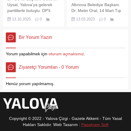
yapılan faaliyetlerle ilgili
bin 242’ye yükseldi. Böylece
Uysal, Yalova'ya gelerek
Altınova Belediye Başkanı
çeşitli bilgiler aldı. Çiftlikköy
kent tarihinde önemli bir
partililerle buluştu. DP'li
Dr. Metin Oral, 14 Mart Tıp
Belediye Başkanı Ali Murat
eşik geride bırakılmış oldu.
Taşköprü Belediye Başkanı
Bayramı nedeniyle
Silpagar’ın talimatlarıyla
13.10.2025
0
13.03.2023
0
İsmail Arslan'ı makamında
yayınladığı mesajda, tüm
devreye alınan Sıfır...
ziyaret eden DP Genel
sağlık çalışanlarının bu özel
Başkanı Gültekin Uysal DP
gününü kutladı. Başkan
Bir Yorum Yazın
Yalova il binasında
Oral, yayınladığı mesajda
partililerle bir araya geldi.
başta meslektaşları
doktorlar olmak üzere,
Yorum yapabilmek için
oturum açmalısınız
.
sağlığımızı emanet ettiğimiz
hemşire, ebe, acil tıp
Ziyaretçi Yorumları - 0 Yorum
teknisyeni, sağlık memuru
gibi tüm sağlık
çalışanlarının Tıp Bayramını
Henüz yorum yapılmamış.
kutladı. KUTSAL GÖREV
Başkan Dr....
Copyright © 2022 - Yalova Çizgi - Gazete Akkent - Tüm Yasal
Hakları Saklıdır. Web Tasarım :
Papatyam Soft