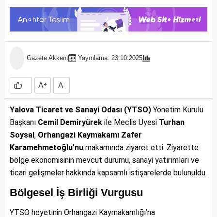
Gazete Akkent
Yayınlama: 23.10.2025
A
+
A
-
Yalova Ticaret ve Sanayi Odası (YTSO)
Yönetim Kurulu
Başkanı
Cemil Demiryürek
ile Meclis Üyesi
Turhan
Soysal
,
Orhangazi Kaymakamı Zafer
Karamehmetoğlu’nu
makamında ziyaret etti. Ziyarette
bölge ekonomisinin mevcut durumu, sanayi yatırımları ve
ticari gelişmeler hakkında kapsamlı istişarelerde bulunuldu.
Bölgesel İş Birliği Vurgusu
YTSO heyetinin Orhangazi Kaymakamlığı’na