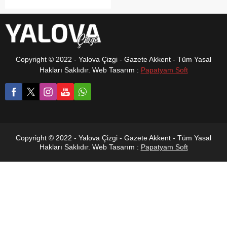
çalışma başlatıldı. Subaşı
Sözlü Tarih Çalışma Grubu
kurucusu Zeki Gürsü, 1936
yılında göçmenler için inşa
edilen Cumhuriyet dönemi
evleri ile köyün
Copyright © 2022 - Yalova Çizgi - Gazete Akkent - Tüm Yasal
kuruluşundan 1960’lı yıllara
Hakları Saklıdır. Web Tasarım :
Papatyam Soft
kadar uzanan yerleşim
sürecinin detaylı şekilde
araştırılacağını açıkladı.
Copyright © 2022 - Yalova Çizgi - Gazete Akkent - Tüm Yasal
Hakları Saklıdır. Web Tasarım :
Papatyam Soft