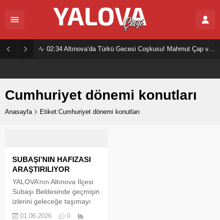
02:34
Altınova’da Türkü Gecesi Coşkusu! Mahmut Çap ve Ekibi Vatandaşları Buluşturdu
Cumhuriyet dönemi konutları
Anasayfa
Etiket:Cumhuriyet dönemi konutları
SUBAŞI’NIN HAFIZASI
ARAŞTIRILIYOR
YALOVA’nın Altınova İlçesi
Subaşı Beldesinde geçmişin
izlerini geleceğe taşımayı
amaçlayan önemli bir
01.06.2026
0