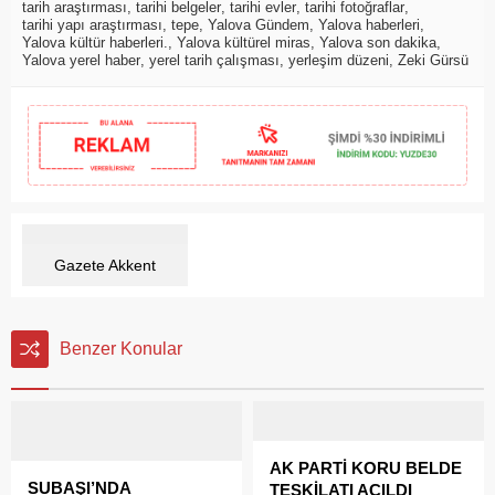
tarih araştırması
,
tarihi belgeler
,
tarihi evler
,
tarihi fotoğraflar
,
tarihi yapı araştırması
,
tepe
,
Yalova Gündem
,
Yalova haberleri
,
Yalova kültür haberleri.
,
Yalova kültürel miras
,
Yalova son dakika
,
Yalova yerel haber
,
yerel tarih çalışması
,
yerleşim düzeni
,
Zeki Gürsü
Gazete Akkent
Benzer Konular
AK PARTİ KORU BELDE
SUBAŞI’NDA
TEŞKİLATI AÇILDI