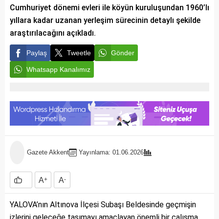
Cumhuriyet dönemi evleri ile köyün kuruluşundan 1960’lı
yıllara kadar uzanan yerleşim sürecinin detaylı şekilde
araştırılacağını açıkladı.
Paylaş
Tweetle
Gönder
Whatsapp Kanalımız
Gazete Akkent
Yayınlama: 01.06.2026
A
+
A
-
YALOVA’nın Altınova İlçesi Subaşı Beldesinde geçmişin
izlerini geleceğe taşımayı amaçlayan önemli bir çalışma