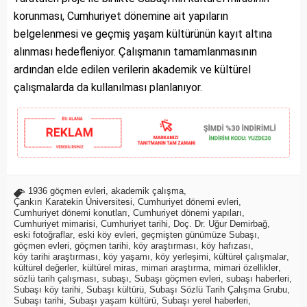
korunması, Cumhuriyet dönemine ait yapıların
belgelenmesi ve geçmiş yaşam kültürünün kayıt altına
alınması hedefleniyor. Çalışmanın tamamlanmasının
ardından elde edilen verilerin akademik ve kültürel
çalışmalarda da kullanılması planlanıyor.
1936 göçmen evleri
,
akademik çalışma
,
Çankırı Karatekin Üniversitesi
,
Cumhuriyet dönemi evleri
,
Cumhuriyet dönemi konutları
,
Cumhuriyet dönemi yapıları
,
Cumhuriyet mimarisi
,
Cumhuriyet tarihi
,
Doç. Dr. Uğur Demirbağ
,
eski fotoğraflar
,
eski köy evleri
,
geçmişten günümüze Subaşı
,
göçmen evleri
,
göçmen tarihi
,
köy araştırması
,
köy hafızası
,
köy tarihi araştırması
,
köy yaşamı
,
köy yerleşimi
,
kültürel çalışmalar
,
kültürel değerler
,
kültürel miras
,
mimari araştırma
,
mimari özellikler
,
sözlü tarih çalışması
,
subaşı
,
Subaşı göçmen evleri
,
subaşı haberleri
,
Subaşı köy tarihi
,
Subaşı kültürü
,
Subaşı Sözlü Tarih Çalışma Grubu
,
Subaşı tarihi
,
Subaşı yaşam kültürü
,
Subaşı yerel haberleri
,