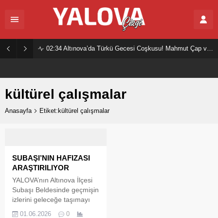
02:34
Altınova’da Türkü Gecesi Coşkusu! Mahmut Çap ve Ekibi Vatandaşları Buluşturdu
kültürel çalışmalar
Anasayfa
Etiket:kültürel çalışmalar
SUBAŞI’NIN HAFIZASI
ARAŞTIRILIYOR
YALOVA’nın Altınova İlçesi
Subaşı Beldesinde geçmişin
izlerini geleceğe taşımayı
amaçlayan önemli bir
01.06.2026
0