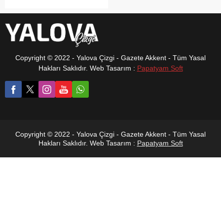
çalışma başlatıldı. Subaşı
Sözlü Tarih Çalışma Grubu
kurucusu Zeki Gürsü, 1936
yılında göçmenler için inşa
edilen Cumhuriyet dönemi
evleri ile köyün
Copyright © 2022 - Yalova Çizgi - Gazete Akkent - Tüm Yasal
kuruluşundan 1960’lı yıllara
Hakları Saklıdır. Web Tasarım :
Papatyam Soft
kadar uzanan yerleşim
sürecinin detaylı şekilde
araştırılacağını açıkladı.
Copyright © 2022 - Yalova Çizgi - Gazete Akkent - Tüm Yasal
Hakları Saklıdır. Web Tasarım :
Papatyam Soft