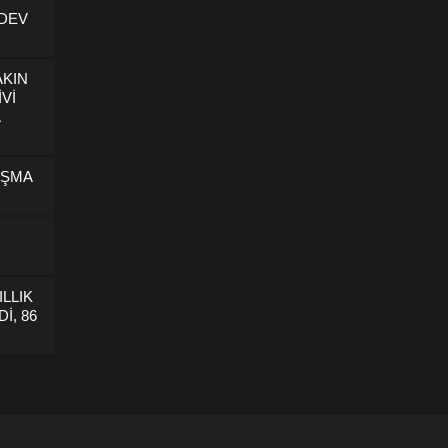
 DEV
AKIN
İVİ
U
IŞMA
ILLIK
İ, 86