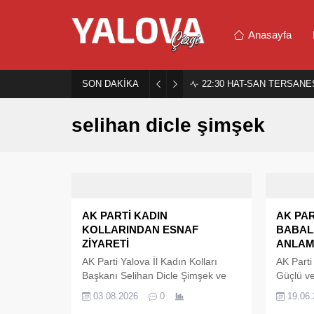
Anasayfa
SON DAKİKA
22:30
HAT-SAN TERSANES
selihan dicle şimşek
AK PARTİ KADIN
AK PAR
KOLLARINDAN ESNAF
BABAL
ZİYARETİ
ANLAM
AK Parti Yalova İl Kadın Kolları
AK Parti
Başkanı Selihan Dicle Şimşek ve
Güçlü ve
yönetim kurulu üyeleri, Yalova
Babalar 
03.08.2026
0
19.06
merkez Rüstempaşa Mahallesi
Huzurevi