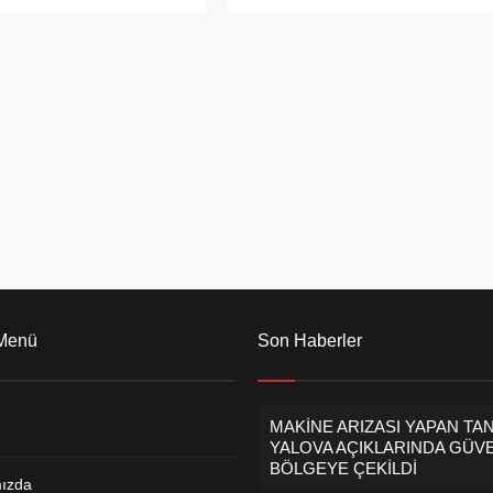
 isimlerdendi. Yalova
geçirdiklerini belirten Başkan
şının, Ankara’da görmek
Şimşek,’ Çocuklarımızla çocuk
en önemli isimlerden biriydi
olmaya devam ediyoruz. Bizlerin
 Nitekim Bağatar, özellikle
geleceği olan çocuklarımızın dün
şın talebini’ boşa
olduğu gibi bugünde, yarında
yarak Ak Parti Yalova
yanlarında olacağız.’ dedi. 7/24
ili Aday Adaylığını açıkladı.
SEVDİĞİMİZ YERDE,
nlığı döneminde başarılı...
SOKAKTAYIZ! İl...
 Menü
Son Haberler
MAKİNE ARIZASI YAPAN TA
YALOVA AÇIKLARINDA GÜVE
BÖLGEYE ÇEKİLDİ
ızda