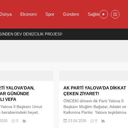
Dünya
Ekonomi
Spor
Gündem
Sağlık
İNDEN DEV DENİZCİLİK PROJESİ!
Tİ YALOVA’DAN,
AK PARTİ YALOVA’DA DİKKAT
AR GÜNÜNDE
ÇEKEN ZİYARET!
LI VEFA
ÖNCEKİ dönem Ak Parti Yalova İl
 Yalova İl Başkanı Umut
Başkanı Muğlim Bağatar, Adalet ve
 beraberindeki heyet,
Kalkınma Partisi Yalova teşkilatına
Günü dolayısıyla Çınarcık
gerçekleştirdiği ziyaretle yeniden
.2026
0
23.04.2026
0
'ni ziyaret ederek yaşlı
gündeme geldi. Parti binasında