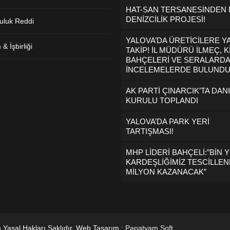
HAT-SAN TERSANESİNDEN
DENİZCİLİK PROJESİ!
uluk Reddi
YALOVA’DA ÜRETİCİLERE Y
& İşbirliği
TAKİP! İL MÜDÜRÜ İLMEÇ, K
BAHÇELERİ VE SERALARDA
İNCELEMELERDE BULUND
AK PARTİ ÇINARCIK’TA DAN
KURULU TOPLANDI
YALOVA’DA PARK YERİ
TARTIŞMASI!
MHP LİDERİ BAHÇELİ:”BİN Y
KARDEŞLİĞİMİZ TESCİLLEND
MİLYON KAZANACAK”
 Yasal Hakları Saklıdır. Web Tasarım :
Papatyam Soft