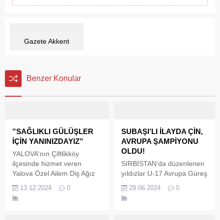
Gazete Akkent
Benzer Konular
”SAĞLIKLI GÜLÜŞLER
SUBAŞI’LI İLAYDA ÇİN,
İÇİN YANINIZDAYIZ”
AVRUPA ŞAMPİYONU
OLDU!
YALOVA‘nın Çiftlikköy
ilçesinde hizmet veren
SIRBİSTAN‘da düzenlenen
Yalova Özel Ailem Diş Ağız
yıldızlar U-17 Avrupa Güreş
ve Sağlığı Polikliniği çevre il
şampiyonasında mindere
13.12.2024
0
29.06.2024
0
ve ilçelerinde uğrak noktası
çıkan Subaşı’nın gururu
olmaya devam ediyor. Özel
İlayda Çin, 69 kiloda
Ailem Diş ve Ağız Sağlığı
rakiplerini geçerek Avrupa