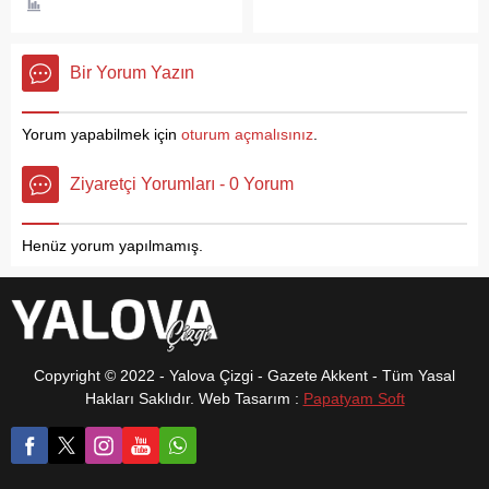
derenin hali içler acısı hal
yanlış yapıldığını ifade
aldı. Vatandaşlar tarafından
eden vatandaşlar,’ İYİ
yetkililerin ilgisiz, ilgililerin ize
Parti’de çok güçlü adayların
Bir Yorum Yazın
bilgisiz olduğu söylenirken
olmasına rağmen Ersin
DSİ Yalova Şube
Akyüz 2. Sıradan aday
Müdürlüğüne tepki
gösterildi. Oktay Çolak gibi
Yorum yapabilmek için
oturum açmalısınız
.
gösterildi. Ülkenin sellerle
önemli bir isim sıralamaya
boğuşmasından ders
giremedi. İYİ Partinin,
Ziyaretçi Yorumları - 0 Yorum
alınmadığını, yağmur gelirse
Yalova’da...
suyun nasıl gideceğini
merak ettiklerini belirten
Henüz yorum yapılmamış.
vatandaşlar,’’ DSİ Yalova
Şube Müdürlüğü kısa
sürede...
Copyright © 2022 - Yalova Çizgi - Gazete Akkent - Tüm Yasal
Hakları Saklıdır. Web Tasarım :
Papatyam Soft