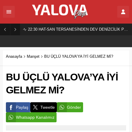
22:30
HAT-SAN TERSANESİNDEN DEV DENİZCİLİK PROJESİ!
Anasayfa
Manşet
BU ÜÇLÜ YALOVA’YA İYİ GELMEZ Mİ?
BU ÜÇLÜ YALOVA’YA İYİ
GELMEZ Mİ?
Paylaş
Tweetle
Gönder
Whatsapp Kanalımız