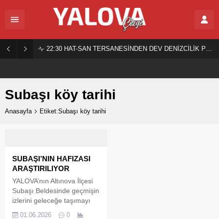
22:30
HAT-SAN TERSANESİNDEN DEV DENİZCİLİK PROJESİ!
Subaşı köy tarihi
Anasayfa
Etiket:Subaşı köy tarihi
SUBAŞI’NIN HAFIZASI
ARAŞTIRILIYOR
YALOVA’nın Altınova İlçesi
Subaşı Beldesinde geçmişin
izlerini geleceğe taşımayı
amaçlayan önemli bir
01.06.2026
0