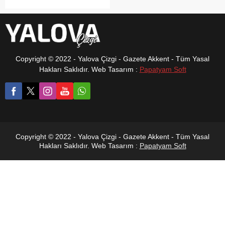
çalışma başlatıldı. Subaşı
Sözlü Tarih Çalışma Grubu
kurucusu Zeki Gürsü, 1936
yılında göçmenler için inşa
edilen Cumhuriyet dönemi
evleri ile köyün
Copyright © 2022 - Yalova Çizgi - Gazete Akkent - Tüm Yasal
kuruluşundan 1960’lı yıllara
Hakları Saklıdır. Web Tasarım :
Papatyam Soft
kadar uzanan yerleşim
sürecinin detaylı şekilde
araştırılacağını açıkladı.
Copyright © 2022 - Yalova Çizgi - Gazete Akkent - Tüm Yasal
Hakları Saklıdır. Web Tasarım :
Papatyam Soft